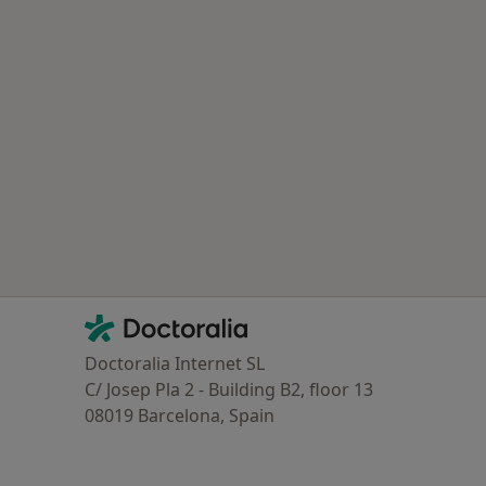
ría: Enfermedades más tratadas
Contacto
Doctoralia - Página de inicio
Doctoralia Internet SL
C/ Josep Pla 2 - Building B2, floor 13
08019 Barcelona, Spain