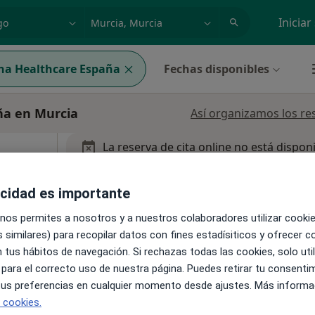
dad, enfermedad o nombre
p. ej. Madrid
Iniciar
na Healthcare España
Fechas disponibles
ña en Murcia
Así organizamos los re
La reserva de cita online no está dispon
Pedir una cita
losa
acidad es importante
 nos permites a nosotros y a nuestros colaboradores utilizar cooki
 similares) para recopilar datos con fines estadísiticos y ofrecer 
 tus hábitos de navegación. Si rechazas todas las cookies, solo uti
pa
 para el correcto uso de nuestra página. Puedes retirar tu consenti
 tus preferencias en cualquier momento desde ajustes. Más informa
e cookies.