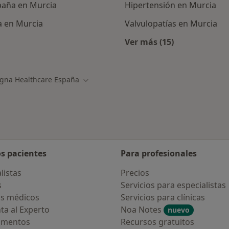
paña en Murcia
Hipertensión en Murcia
a en Murcia
Valvulopatías en Murcia
Ver más (15)
ialistas de Cigna Healthcare España
Más en esta catego
igna Healthcare España
r de ciudad
Cambiar de ciudad
os pacientes
Para profesionales
listas
Precios
s
Servicios para especialistas
s médicos
Servicios para clínicas
ta al Experto
Noa Notes
nuevo
amentos
Recursos gratuitos