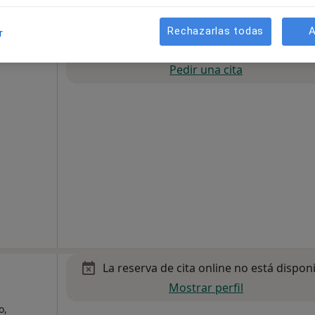
Rechazarlas todas
A
r
La reserva de cita online no está dispon
erria
Pedir una cita
La reserva de cita online no está dispon
l
Mostrar perfil
o,