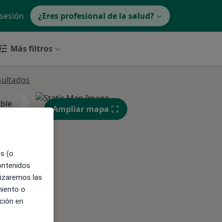
 sesión
¿Eres profesional de la salud?
Más filtros
sultados
ible
Ampliar mapa
es (o
contenidos
lizaremos las
miento o
ción en