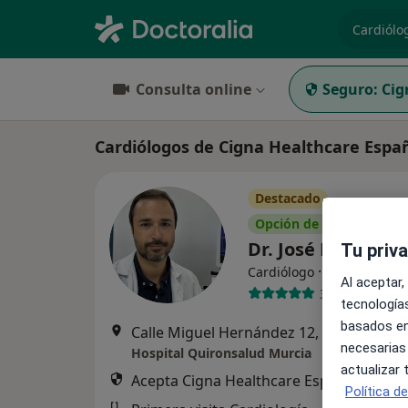
especiali
Consulta online
Seguro:
Cig
Cardiólogos de Cigna Healthcare Espa
Destacado
Opción de pago online
Dr. José Nieto To
Tu priv
·
Ver más
Cardiólogo
Al aceptar,
36 opiniones
tecnologías
basados en
Calle Miguel Hernández 12, Murcia
•
Ma
necesarias
Hospital Quironsalud Murcia
actualizar
Acepta Cigna Healthcare España
Política d