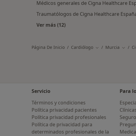
Médicos generales de Cigna Healthcare Es
Traumatólogos de Cigna Healthcare Españ
Ver más (12)
Más en esta categoría: Otros espec
Página De Inicio
Cardiólogo
Murcia
C
Cambiar de ciudad
Cambia
Servicio
Para l
Términos y condiciones
Especia
Política privacidad pacientes
Clínica
Política privacidad profesionales
Seguro
Política de privacidad para
Pregun
determinados profesionales de la
Medic