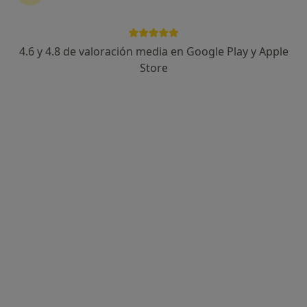
4.6 y 4.8 de valoración media en Google Play y Apple
Dra. Ana Maribel Hernández Cabrera
Store
·
Ver más
Dentista, Dentista infantil
5 opiniones
Calle Fundadores Cooperativa 18, San Miguel de Abona
•
Mapa
Clínica Dental Boccabell
Odontología General
Precio sin especificar
Este especialista no ofrece reserva de cita online en esta dirección.
Pedir una cita