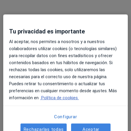
Centro Medical Dent
Tu privacidad es importante
Dentista
Al aceptar, nos permites a nosotros y a nuestros
24 opiniones
colaboradores utilizar cookies (o tecnologías similares)
Avenida Lucio Díaz Flores Feo, local 7, San Miguel de Abona
•
Mapa
para recopilar datos con fines estadísiticos y ofrecer
Centro Medical Dent
contenidos basados en tus hábitos de navegación. Si
Odontología General
Servicio gratuito
rechazas todas las cookies, solo utilizaremos las
Mostrar más servicios
necesarias para el correcto uso de nuestra página.
Puedes retirar tu consentimiento o actualizar tus
Ningún profesional de este centro tiene citas disponibles
preferencias en cualquier momento desde ajustes. Más
información en
Política de cookies.
Mostrar perfil
Configurar
Rechazarlas todas
Aceptar