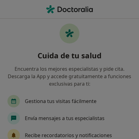
Men
Odontología General • San Miguel de Abona, Santa Cruz de Tenerife
Filtros
• 1
Mapa
Odontología General en San Miguel de
Cuida de tu salud
Abona: clínicas y especialistas
Así organizamos los resultados
Encuentra los mejores especialistas y pide cita.
Descarga la App y accede gratuitamente a funciones
exclusivas para ti:
¿Qué especialidad estás buscando?
Dentista
Dentista infantil
Gestiona tus visitas fácilmente
Envía mensajes a tus especialistas
Recibe recordatorios y notificaciones