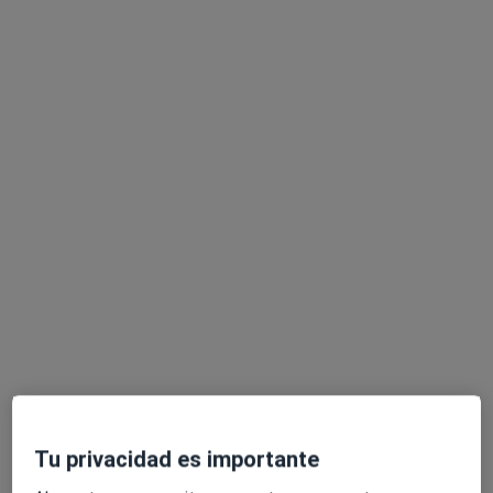
Gorka Gamarra Eguren
·
Ver más
Podólogo
Carrer ses Falques 7a, Blanes
•
Mapa
Gabimedi Blanes
Primera visita Podología
Precio sin especificar
Este especialista no ofrece reserva de cita online en esta dirección.
Pedir una cita
Tu privacidad es importante