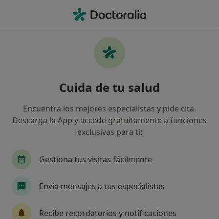
Men
Primera Visita Podología • Blanes, Girona
Filtros
• 1
Seguro
Mapa
Primera visita Podología en Blanes: clínicas
Cuida de tu salud
y especialistas
Así organizamos los resultados
Encuentra los mejores especialistas y pide cita.
Descarga la App y accede gratuitamente a funciones
exclusivas para ti:
¿Qué especialidad estás buscando?
Podólogo
Médico general
Psicólogo
A
Gestiona tus visitas fácilmente
Envía mensajes a tus especialistas
Recibe recordatorios y notificaciones