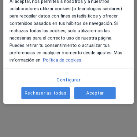
Al aceptar, nos permites a nosotros y a nuestros
colaboradores utilizar cookies (o tecnologías similares)
para recopilar datos con fines estadísiticos y ofrecer
Anna Mª Mainegre Lobato
contenidos basados en tus hábitos de navegación. Si
·
Ver más
Podóloga
rechazas todas las cookies, solo utilizaremos las
24 opiniones
necesarias para el correcto uso de nuestra página.
Puedes retirar tu consentimiento o actualizar tus
Carrer ses Falques 7a, Blanes
•
Mapa
preferencias en cualquier momento desde ajustes. Más
Gabimedi Blanes
información en
Política de cookies.
Primera visita Podología
Precio sin especificar
Este especialista no ofrece reserva de cita online en esta dirección.
Configurar
Pedir una cita
Rechazarlas todas
Aceptar