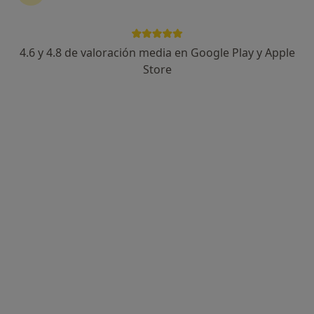
4.6 y 4.8 de valoración media en Google Play y Apple
Jose David Serna Lopez
Store
·
Ver más
Podólogo
201 opiniones
Carrer ses Falques 7a, Blanes
•
Mapa
Gabimedi Blanes
Primera visita Podología
Precio sin especificar
Este especialista no ofrece reserva de cita online en esta dirección.
Pedir una cita