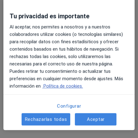
Tu privacidad es importante
Clínica Valls
Al aceptar, nos permites a nosotros y a nuestros
Fisioterapeuta, Especialista en medicina del deporte,
colaboradores utilizar cookies (o tecnologías similares)
Podólogo
para recopilar datos con fines estadísiticos y ofrecer
287 opiniones
contenidos basados en tus hábitos de navegación. Si
rechazas todas las cookies, solo utilizaremos las
Calle Mar Negro 11, Castellón de la Plana
•
Mapa
necesarias para el correcto uso de nuestra página.
Clínica Valls
Puedes retirar tu consentimiento o actualizar tus
Primera visita Podología
28 €
preferencias en cualquier momento desde ajustes. Más
Mostrar más servicios
información en
Política de cookies.
Configurar
Alejandro Valls Valls
Dr. Noe Arego
Nacho Falco
Segarra
Rechazarlas todas
Aceptar
Ver todos los especialistas (4)