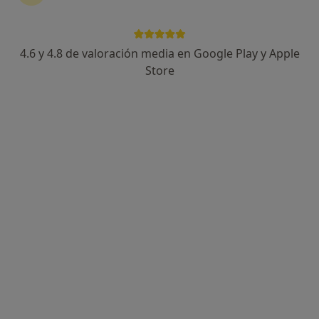
4.6 y 4.8 de valoración media en Google Play y Apple
Gustavo Agustí Franch
Store
·
Ver más
Podólogo
405 opiniones
Carrer Federico García Moliner, 6, Burriana
•
Mapa
Centre Podològic Gustavo Agustí Borriana
Primera visita Podología
38 €
Este especialista no ofrece reserva de cita online en esta dirección.
Pedir una cita