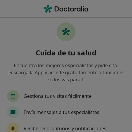
Men
Primera Visita Podología • Villarreal de los Infantes, Castellón
Filtros
• 1
Seguro
Mapa
Primera visita Podología en Villarreal de los
Cuida de tu salud
Infantes: clínicas y especialistas
Así organizamos los resultados
Encuentra los mejores especialistas y pide cita.
Descarga la App y accede gratuitamente a funciones
exclusivas para ti:
¿Qué especialidad estás buscando?
Podólogo
Fisioterapeuta
Médico rehabili
Gestiona tus visitas fácilmente
Envía mensajes a tus especialistas
Recibe recordatorios y notificaciones