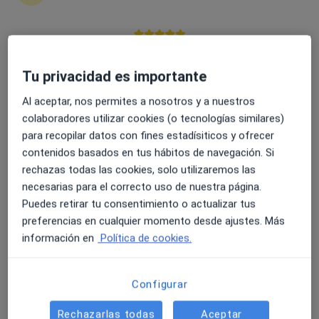
4.6 y 4.8 de valoración media en Google Play y Apple
Dra. Ruth Arenas Mata
Store
Tu privacidad es importante
·
Ver más
Psiquiatra
Al aceptar, nos permites a nosotros y a nuestros
442 opiniones
colaboradores utilizar cookies (o tecnologías similares)
para recopilar datos con fines estadísiticos y ofrecer
Dirección
Online
contenidos basados en tus hábitos de navegación. Si
rechazas todas las cookies, solo utilizaremos las
C. Cronista Juan de la Torre 2, Úbeda
•
Mapa
necesarias para el correcto uso de nuestra página.
Consulta Psiquiatría (Centro Médico SM)
Puedes retirar tu consentimiento o actualizar tus
Primera visita Psiquiatría
150 €
preferencias en cualquier momento desde ajustes. Más
información en
Política de cookies.
Este especialista no ofrece reserva de cita online en esta dirección.
Pedir una cita
Configurar
Rechazarlas todas
Aceptar