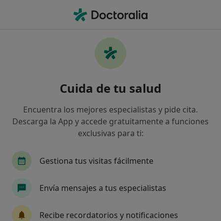
Men
Primera Visita Psiquiatría • Úbeda, Jaén
Filtros
• 1
Mapa
Primera visita Psiquiatría en Úbeda: clínicas
Cuida de tu salud
y especialistas
Así organizamos los resultados
Encuentra los mejores especialistas y pide cita.
Descarga la App y accede gratuitamente a funciones
exclusivas para ti:
¿Qué especialidad estás buscando?
Psiquiatra
Gestiona tus visitas fácilmente
Envía mensajes a tus especialistas
Recibe recordatorios y notificaciones