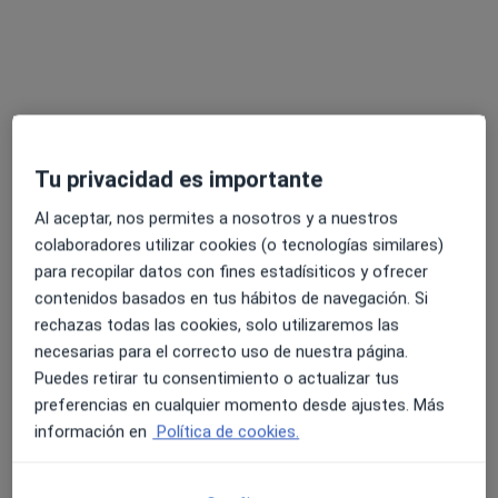
Pedir una cita
Tu privacidad es importante
Al aceptar, nos permites a nosotros y a nuestros
colaboradores utilizar cookies (o tecnologías similares)
para recopilar datos con fines estadísiticos y ofrecer
Gabimedi Tordera
contenidos basados en tus hábitos de navegación. Si
·
Ver más
Dermatólogo, Endocrino, Enfermero
rechazas todas las cookies, solo utilizaremos las
369 opiniones
necesarias para el correcto uso de nuestra página.
Carrer Amadeu Vives 25, Tordera
•
Mapa
Puedes retirar tu consentimiento o actualizar tus
Gabimedi Tordera
preferencias en cualquier momento desde ajustes. Más
información en
Política de cookies.
Primera visita Traumatología y Cirugía Ortopédica
Precio sin especificar
Mostrar más servicios