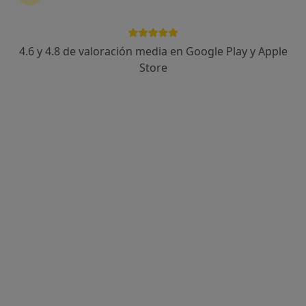
4.6 y 4.8 de valoración media en Google Play y Apple
Store
Dr. Amilcar Vicente Fernandez Pontillo
·
Ver más
Traumatólogo
11 opiniones
Dirección 1
Dirección 2
Carrer Amadeu Vives 25, Tordera
•
Mapa
Gabimedi Tordera
Primera visita Traumatología y Cirugía Ortopédica
Precio sin especificar
Este especialista no ofrece reserva de cita online en esta dirección.
Pedir una cita