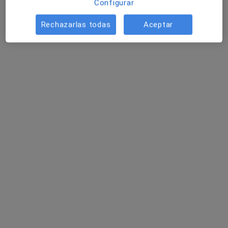
Configurar
Rechazarlas todas
Aceptar
Dr. Marco Andrea
Dra. Meritxell
Dr. Jordi Adroher
Bolognari
Lloreda Surribas
Vallmajor
Ver todos los especialistas (11)
Ningún profesional de este centro tiene citas disponibles
Mostrar perfil
Dr. Juan Francisco Zanui Maestre
·
Ver más
Traumatólogo