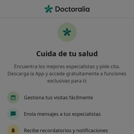
Men
Primera Visita Traumatología Y Cirugía Ortopédica • Calella, Barcelona
Filtros
• 1
Seguro
Mapa
Primera visita Traumatología y Cirugía
Cuida de tu salud
Ortopédica en Calella: clínicas y
especialistas
Encuentra los mejores especialistas y pide cita.
Así organizamos los resultados
Descarga la App y accede gratuitamente a funciones
exclusivas para ti:
¿Qué especialidad estás buscando?
Gestiona tus visitas fácilmente
Traumatólogo
Médico general
Dermatólo
Envía mensajes a tus especialistas
Recibe recordatorios y notificaciones