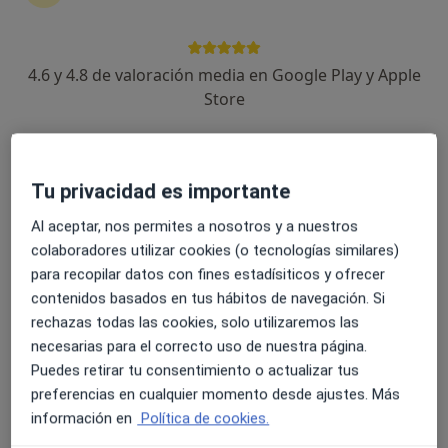
4.6 y 4.8 de valoración media en Google Play y Apple
Leticia Urdaci
Store
·
Ver más
Psicóloga, Psicóloga infantil
74 opiniones
Tu privacidad es importante
Dirección
Online
Al aceptar, nos permites a nosotros y a nuestros
colaboradores utilizar cookies (o tecnologías similares)
Travesía Francisco Alesón 4, Pamplona
•
Mapa
para recopilar datos con fines estadísiticos y ofrecer
Leticia Urdaci. Centro Altego
contenidos basados en tus hábitos de navegación. Si
Psicoterapia perinatal
70 €
rechazas todas las cookies, solo utilizaremos las
Este especialista no ofrece reserva de cita online en esta dirección.
necesarias para el correcto uso de nuestra página.
Puedes retirar tu consentimiento o actualizar tus
Pedir una cita
preferencias en cualquier momento desde ajustes. Más
información en
Política de cookies.