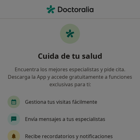
Men
Psicoterapia Perinatal • Pamplona, Navarra
Filtros
• 1
Mapa
Psicoterapia perinatal en Pamplona: clínicas
Cuida de tu salud
y especialistas
Así organizamos los resultados
Encuentra los mejores especialistas y pide cita.
Descarga la App y accede gratuitamente a funciones
exclusivas para ti:
¿Qué especialidad estás buscando?
Psicólogo
Psicólogo infantil
Gestiona tus visitas fácilmente
Envía mensajes a tus especialistas
Recibe recordatorios y notificaciones