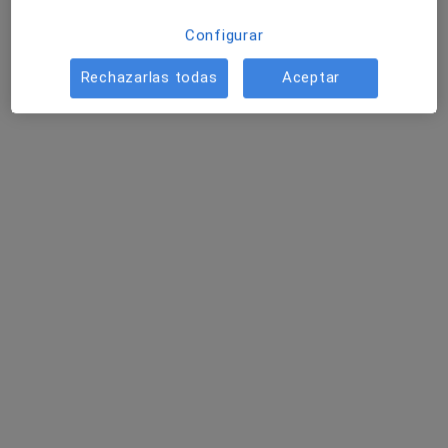
Configurar
Rechazarlas todas
Aceptar
Cristina Gonzalvo Jaso
·
Ver más
Psicóloga, Psicóloga infantil
37 opiniones
Dirección
Online
Calle de Sangüesa 4, 3ºB, Pamplona
•
Mapa
Cristina Gonzalvo. Centro de Psicologia
Psicoterapia perinatal
70 €
Este especialista no ofrece reserva de cita online en esta dirección.