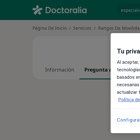
especiali
Página De Inicio
Servicios
Rangos De Movilid
Tu priv
Al aceptar,
Información
Pregunta al Experto
tecnologías
basados en
necesarias
actualizar
Política d
Configura