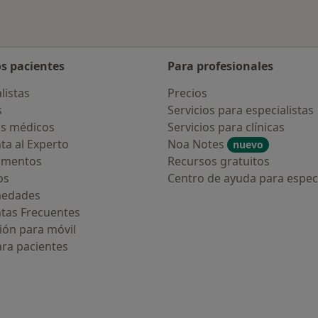
os pacientes
Para profesionales
listas
Precios
s
Servicios para especialistas
s médicos
Servicios para clínicas
ta al Experto
Noa Notes
nuevo
amentos
Recursos gratuitos
os
Centro de ayuda para especi
medades
tas Frecuentes
ión para móvil
ara pacientes