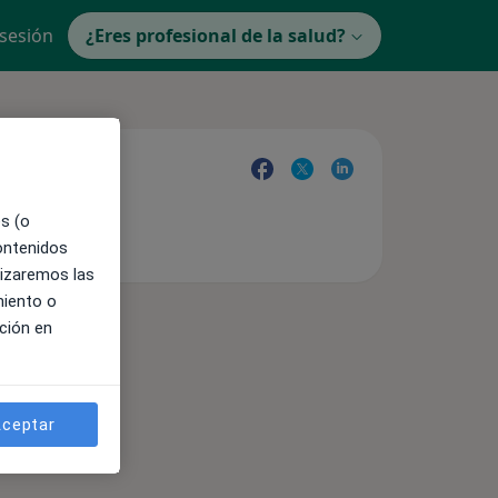
 sesión
¿Eres profesional de la salud?
es (o
contenidos
lizaremos las
miento o
ción en
ceptar