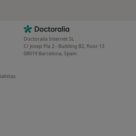
Contacto
Doctoralia - Página de inicio
Doctoralia Internet SL
C/ Josep Pla 2 - Building B2, floor 13
08019 Barcelona, Spain
alistas