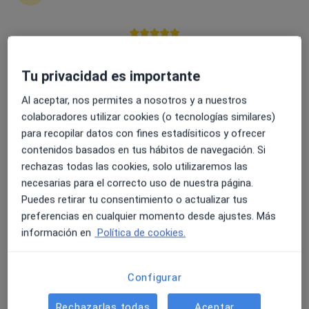
4.6 y 4.8 de valoración media en Google Play y Apple
Dr. Manuel Sancho Jimenez
Store
Tu privacidad es importante
·
Ver más
Cirujano plástico, Médico estético
Al aceptar, nos permites a nosotros y a nuestros
13 opiniones
colaboradores utilizar cookies (o tecnologías similares)
para recopilar datos con fines estadísiticos y ofrecer
Dirección 1
Dirección 2
contenidos basados en tus hábitos de navegación. Si
rechazas todas las cookies, solo utilizaremos las
Calle del Beato Tomás de Zumárraga, 10, Vitoria
•
Mapa
necesarias para el correcto uso de nuestra página.
Hospital Vithas San Jose
Puedes retirar tu consentimiento o actualizar tus
Sutura nerviosa microquirurgica de la mano
Precio sin especificar
preferencias en cualquier momento desde ajustes. Más
información en
Política de cookies.
Este especialista no ofrece reserva de cita online en esta dirección.
Pedir una cita
Configurar
Rechazarlas todas
Aceptar