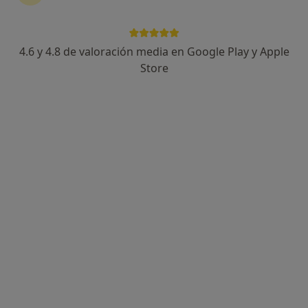
4.6 y 4.8 de valoración media en Google Play y Apple
Store
Opción de pago online
Patricia Cano García
·
Ver más
Psicóloga infantil, Psicóloga
101 opiniones
Dirección
Online
Avenida del Príncipe Felipe 51, Talavera de la Reina
•
Mapa
Centro de Psicología y Logopedia REVOLUCIONA
Terapia para disociación
50 €
Este especialista no ofrece reserva de cita online en esta dirección.
Pedir una cita