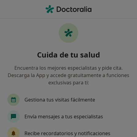
Men
Terapia Para Disociación • Talavera de la Reina, Toledo
Filtros
• 1
Seguro
Mapa
Terapia para disociación en Talavera de la
Cuida de tu salud
Reina: clínicas y especialistas
Así organizamos los resultados
Encuentra los mejores especialistas y pide cita.
Descarga la App y accede gratuitamente a funciones
exclusivas para ti:
¿Qué especialidad estás buscando?
Psicólogo
Psicólogo infantil
Logopeda
Gestiona tus visitas fácilmente
Envía mensajes a tus especialistas
Recibe recordatorios y notificaciones