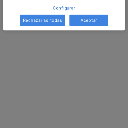
Este especialista no ofrece reserva de cita online en esta dirección.
Configurar
Pedir una cita
Rechazarlas todas
Aceptar
Opción de pago online
Paula Calvo Manzano
·
Ver más
Psicóloga
58 opiniones
Dirección
Online