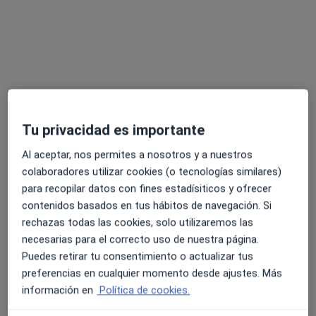
Tu privacidad es importante
Opción de pago online
Debora Robledo Pérez
Al aceptar, nos permites a nosotros y a nuestros
colaboradores utilizar cookies (o tecnologías similares)
·
Ver más
Psicóloga
para recopilar datos con fines estadísiticos y ofrecer
61 opiniones
contenidos basados en tus hábitos de navegación. Si
rechazas todas las cookies, solo utilizaremos las
Dirección
Online
necesarias para el correcto uso de nuestra página.
Puedes retirar tu consentimiento o actualizar tus
Avenida del Príncipe Felipe 51, Talavera de la Reina
•
Mapa
preferencias en cualquier momento desde ajustes. Más
Centro de Psicología y Logopedia REVOLUCIONA
información en
Política de cookies.
Terapia para disociación
50 €