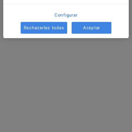
Pedir una cita
Configurar
Rechazarlas todas
Aceptar
Carmen Cazorla Aguirre
·
Ver más
Psicóloga, Psicóloga infantil, Sexóloga
11 opiniones
Dirección
Online
Edificio la Celulosa III, Pl. de Dalias, S/N, 1ª Planta, oficina 6, Almería
•
Mapa
Trilum Psicología
Tratamiento de traumas de la infancia
desde 50 €