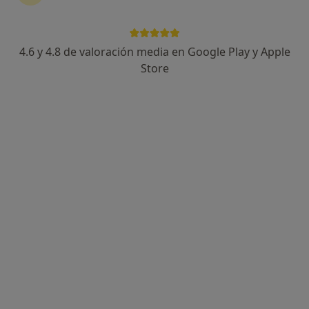
4.6 y 4.8 de valoración media en Google Play y Apple
Victor Guerra Aranda
Store
·
Ver más
Psicólogo
50 opiniones
Dirección 1
Dirección 2
Online
Calle General Tamayo 1, 2 2, Almería
•
Mapa
GAIA - Centro de Psicología
Tratamiento de traumas de la infancia
Precio sin especificar
Este especialista no ofrece reserva de cita online en esta dirección.
Pedir una cita