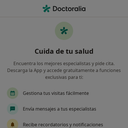
Men
Tratamiento De Traumas De La Infancia • Almería, Almería
Filtros
• 1
Seguro
Mapa
Tratamiento de traumas de la infancia en
Cuida de tu salud
Almería: clínicas y especialistas
Así organizamos los resultados
Encuentra los mejores especialistas y pide cita.
Descarga la App y accede gratuitamente a funciones
exclusivas para ti:
¿Qué especialidad estás buscando?
Psicólogo
Psicólogo infantil
Sexólogo
Gestiona tus visitas fácilmente
Envía mensajes a tus especialistas
Recibe recordatorios y notificaciones