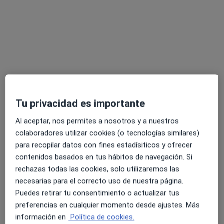
María del Mar Jódar García
·
Ver más
Psicóloga
Tu privacidad es importante
25 opiniones
Al aceptar, nos permites a nosotros y a nuestros
Dirección
Online
colaboradores utilizar cookies (o tecnologías similares)
para recopilar datos con fines estadísiticos y ofrecer
contenidos basados en tus hábitos de navegación. Si
Edificio la Celulosa III, Pl. de Dalias, S/N, 1ª Planta, oficina 6, Almería
•
Mapa
rechazas todas las cookies, solo utilizaremos las
Trilum Psicología
necesarias para el correcto uso de nuestra página.
Tratamiento de traumas de la infancia
desde 50 €
Puedes retirar tu consentimiento o actualizar tus
Este especialista no ofrece reserva de cita online en esta dirección.
preferencias en cualquier momento desde ajustes. Más
información en
Política de cookies.