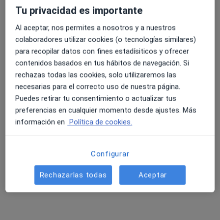
Tu privacidad es importante
Al aceptar, nos permites a nosotros y a nuestros
4.6 y 4.8 de valoración media en Google Play y Apple
colaboradores utilizar cookies (o tecnologías similares)
Dr. Jesus Angel Lozano Garcia
Store
para recopilar datos con fines estadísiticos y ofrecer
·
Ver más
Forense, Acupuntor, Terapeuta complementario
contenidos basados en tus hábitos de navegación. Si
70 opiniones
rechazas todas las cookies, solo utilizaremos las
necesarias para el correcto uso de nuestra página.
Gran Vía de San Marcos, 7, ºA 24001, León
•
Mapa
Puedes retirar tu consentimiento o actualizar tus
Valoración de secuelas por accidentes de tráfico
Precio sin especificar
preferencias en cualquier momento desde ajustes. Más
Este servicio no está disponible.
información en
Política de cookies.
Otros servicios
Configurar
Rechazarlas todas
Aceptar
Búsquedas relacionadas
Aseguradoras en León
Especialistas con Asisa en León