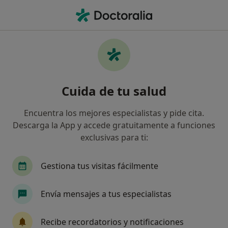
Men
Visita Domiciliaria Podología • Moncofa, Castellón
Filtros
• 1
Mapa
Visita domiciliaria Podología en Moncofa:
Cuida de tu salud
clínicas y especialistas
Así organizamos los resultados
Encuentra los mejores especialistas y pide cita.
Descarga la App y accede gratuitamente a funciones
exclusivas para ti:
¿Qué especialidad estás buscando?
Podólogo
Terapeuta complementario
Fis
Gestiona tus visitas fácilmente
Envía mensajes a tus especialistas
Recibe recordatorios y notificaciones