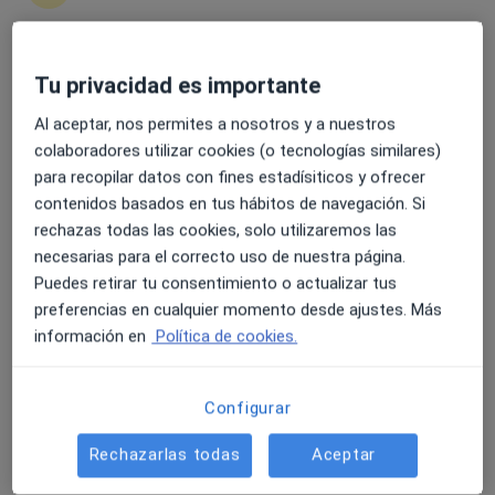
4.6 y 4.8 de valoración media en Google Play y Apple
Tu privacidad es importante
Gustavo Agustí Franch
Store
Al aceptar, nos permites a nosotros y a nuestros
·
Ver más
Podólogo
colaboradores utilizar cookies (o tecnologías similares)
405 opiniones
para recopilar datos con fines estadísiticos y ofrecer
contenidos basados en tus hábitos de navegación. Si
Carrer Federico García Moliner, 6, Burriana
•
Mapa
rechazas todas las cookies, solo utilizaremos las
Centre Podològic Gustavo Agustí Borriana
necesarias para el correcto uso de nuestra página.
Visita domiciliaria Podología
70 €
Puedes retirar tu consentimiento o actualizar tus
Este servicio no está disponible.
preferencias en cualquier momento desde ajustes. Más
información en
Política de cookies.
Otros servicios
Configurar
Rechazarlas todas
Aceptar