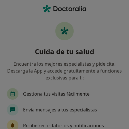
Men
Visita Psicología • Dos Hermanas, Sevilla
Filtros
• 1
Seguro
Mapa
Visita Psicología en Dos Hermanas: clínicas
Cuida de tu salud
y especialistas
Así organizamos los resultados
Encuentra los mejores especialistas y pide cita.
Descarga la App y accede gratuitamente a funciones
exclusivas para ti:
¿Qué especialidad estás buscando?
Psicólogo
Psicólogo infantil
Logopeda
Gestiona tus visitas fácilmente
Envía mensajes a tus especialistas
Recibe recordatorios y notificaciones