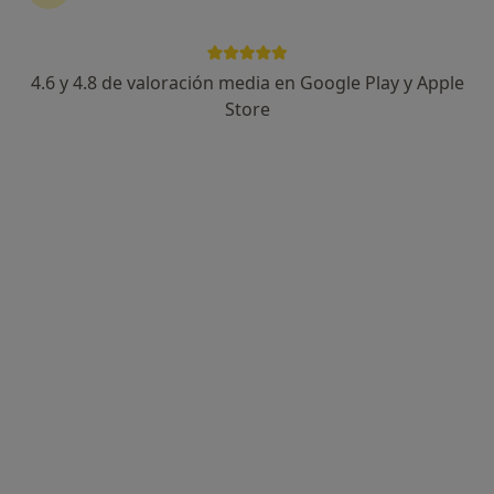
4.6 y 4.8 de valoración media en Google Play y Apple
Loli Santana Domínguez
Store
·
Ver más
Psicóloga, Psicóloga infantil
107 opiniones
Dirección 1
Dirección 2
Online
Edificio Metroquinto Av. Montequinto, Dos Hermanas
•
Mapa
Loli Santana Dominguez Psicóloga&Psicoterapeuta
Visita Psicología
50 €
Este especialista no ofrece reserva de cita online en esta dirección.
Pedir una cita