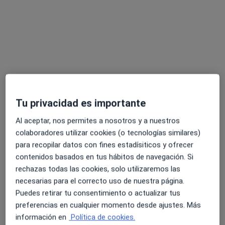
Susana Ríos
·
Ver más
Psicóloga, Sexóloga, Psicóloga infantil
Tu privacidad es importante
217 opiniones
Al aceptar, nos permites a nosotros y a nuestros
Dirección
Online
colaboradores utilizar cookies (o tecnologías similares)
para recopilar datos con fines estadísiticos y ofrecer
contenidos basados en tus hábitos de navegación. Si
Calle Historiador Juan Manzano ( Edificio Palmera Center), Montequinto
•
Mapa
rechazas todas las cookies, solo utilizaremos las
Susana Ríos Consulta Montequinto (Dos hermanas) Sevilla
necesarias para el correcto uso de nuestra página.
Visita Psicología
65 €
Puedes retirar tu consentimiento o actualizar tus
Este especialista no ofrece reserva de cita online en esta dirección.
preferencias en cualquier momento desde ajustes. Más
información en
Política de cookies.