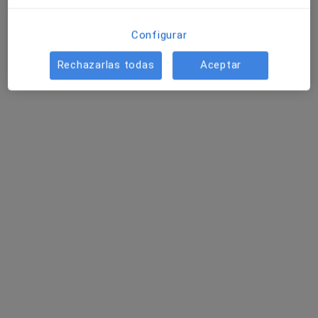
Pedir una cita
Configurar
Rechazarlas todas
Aceptar
Paqui García Pacheco
·
Ver más
Psicóloga, Terapeuta complementaria
64 opiniones
Dirección
Online
Avenida Montequinto, edifio innoffice, 1, Dos Hermanas
•
Mapa
Consultorio privado
Visita Psicología
65 €