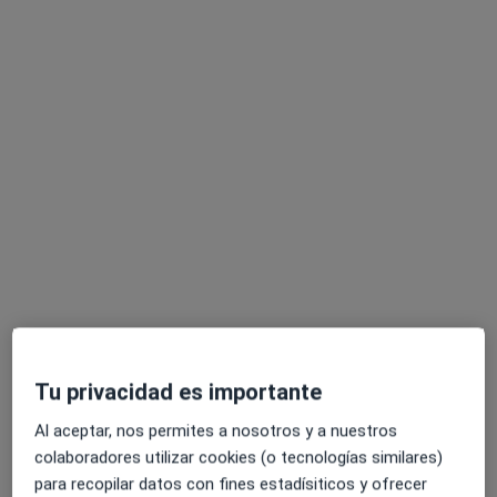
Dra. Vanessa Girón Estrada
·
Ver más
Médica estética
29 opiniones
Experta en el tratamiento de asimetrias faciales.
Manejo y Resolucion de complicaciones
Ciencia y Arte al servicio de tu Bienestar
Tu privacidad es importante
Calle de Bernardo Fita 15-17, Zaragoza
•
Mapa
Al aceptar, nos permites a nosotros y a nuestros
Dra. Vanessa Giron
colaboradores utilizar cookies (o tecnologías similares)
Visitas sucesivas Medicina Estética y Cirugía Cosmética
Precio sin especificar
para recopilar datos con fines estadísiticos y ofrecer