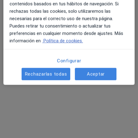
Este especialista no ofrece reserva de cita online en esta dirección.
contenidos basados en tus hábitos de navegación. Si
rechazas todas las cookies, solo utilizaremos las
Pedir una cita
necesarias para el correcto uso de nuestra página.
Puedes retirar tu consentimiento o actualizar tus
preferencias en cualquier momento desde ajustes. Más
información en
Política de cookies.
Configurar
Rechazarlas todas
Aceptar
Dr. Rafael Bel Roé
·
Ver más
Médico estético, Dietista nutricionista
22 opiniones
Calle de Mariano Lagasca, 5, Zaragoza
•
Mapa
Dr. Bel Roé
Visitas sucesivas Medicina Estética y Cirugía Cosmética
Precio sin especificar