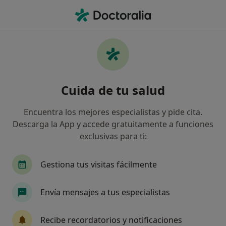
Men
Visitas Sucesivas Medicina Estética Y Cirugía Cosmética • Zaragoza, Zaragoza
Filtros
• 1
Seguro
Mapa
Visitas sucesivas Medicina Estética y Cirugía
Cuida de tu salud
Cosmética en Zaragoza: clínicas y
especialistas
Encuentra los mejores especialistas y pide cita.
Así organizamos los resultados
Descarga la App y accede gratuitamente a funciones
exclusivas para ti:
¿Qué especialidad estás buscando?
Gestiona tus visitas fácilmente
Médico estético
Cirujano plástico
Médico 
Envía mensajes a tus especialistas
Recibe recordatorios y notificaciones