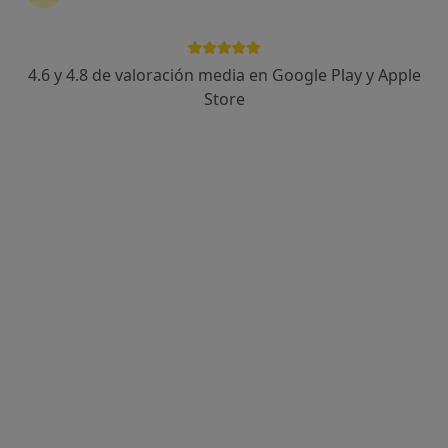
4.6 y 4.8 de valoración media en Google Play y Apple
Store
Dra. Gracia Alonso Rosales
·
Ver más
Médica estética
301 opiniones
Dirección
Online
Plz San Lamberto 10, local, Clinica Aísa, Zaragoza
•
Mapa
Dra. Gracia Alonso
Visitas sucesivas Medicina Estética y Cirugía Cosmética
Precio sin especificar
Este especialista no ofrece reserva de cita online en esta dirección.
Pedir una cita