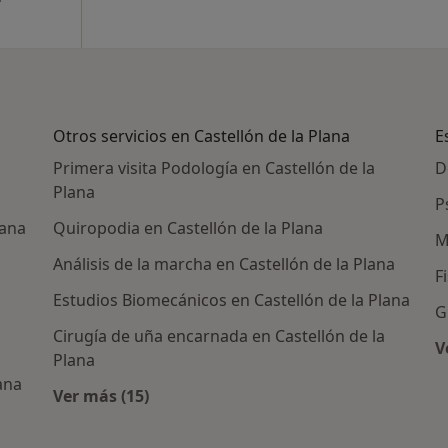
Otros servicios en Castellón de la Plana
E
Primera visita Podología en Castellón de la
D
Plana
P
lana
Quiropodia en Castellón de la Plana
M
Análisis de la marcha en Castellón de la Plana
F
Estudios Biomecánicos en Castellón de la Plana
G
Cirugía de uña encarnada en Castellón de la
V
Plana
lana
Ver más (15)
Más en esta categoría: Otros servicios en Ca
s en Castellón de la Plana