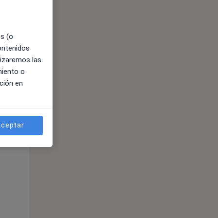
es (o
contenidos
lizaremos las
miento o
ción en
ible
ceptar