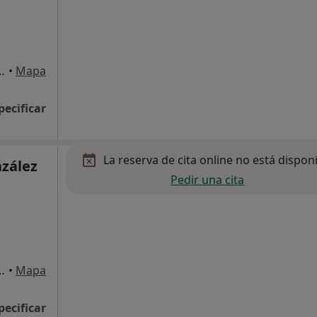
la 12, Castellón de la Plana
•
Mapa
pecificar
La reserva de cita online no está dispon
nzález
Pedir una cita
a Baja), Castellón de la Plana
•
Mapa
pecificar