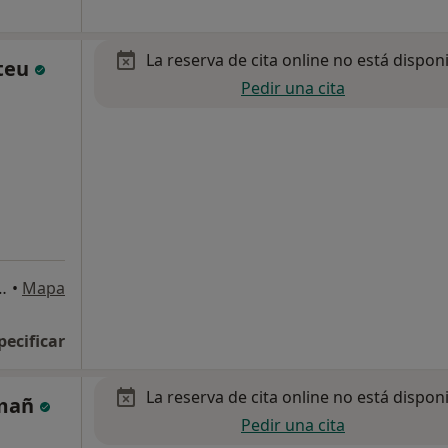
La reserva de cita online no está dispon
ateu
Pedir una cita
a Baja), Castellón de la Plana
•
Mapa
pecificar
La reserva de cita online no está dispon
amañ
Pedir una cita