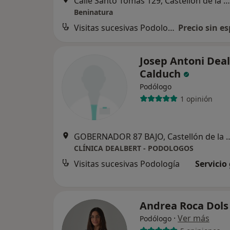
Calle Santo Tomás 129, Castellón de la Plana
Beninatura
Visitas sucesivas Podología
Precio sin es
Josep Antoni Dea
Calduch
Podólogo
1 opinión
GOBERNADOR 87 BAJO, Caste
CLÍNICA DEALBERT - PODOLOGOS
Visitas sucesivas Podología
Servicio
Andrea Roca Dol
·
Ver más
Podólogo