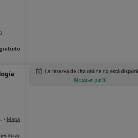
a
 gratuito
La reserva de cita online no está dispon
logía
Mostrar perfil
a Baja), Castellón de la Plana
•
Mapa
pecificar