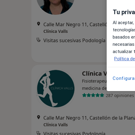
Tu priv
Al aceptar,
Calle Mar Negro 11, Castellón de la Plan
tecnologías
Clínica Valls
basados en
Visitas sucesivas Podología
necesarias
actualizar
Política d
Clínica Valls
Configura
Fisioterapeuta, Especialis
medicina del deporte, Po
287 opiniones
Calle Mar Negro 11, Castellón de la Plan
Clínica Valls
Visitas sucesivas Podología