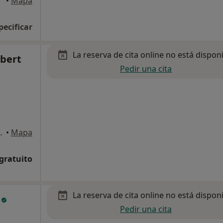
•
Mapa
pecificar
La reserva de cita online no está dispon
lbert
Pedir una cita
llón de la Plana
•
Mapa
 gratuito
La reserva de cita online no está dispon
s
Pedir una cita