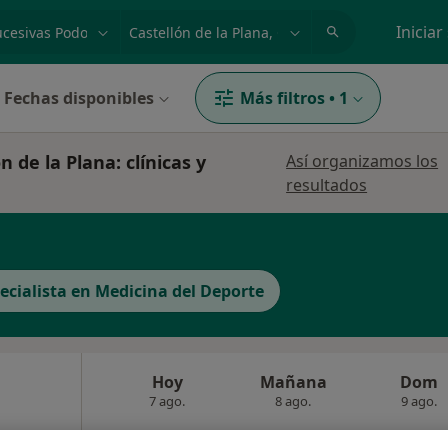
dad, enfermedad o nombre
p. ej. Madrid
Iniciar
Fechas disponibles
Más filtros
•
1
 de la Plana: clínicas y
Así organizamos los
resultados
ecialista en Medicina del Deporte
Hoy
Mañana
Dom
7 ago.
8 ago.
9 ago.