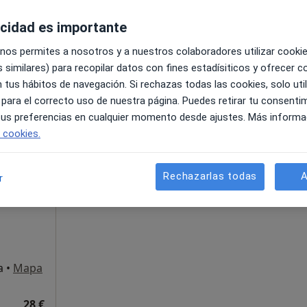
Este servicio no está disponible.
acidad es importante
 nos permites a nosotros y a nuestros colaboradores utilizar cooki
a
•
Mapa
Otros servicios
 similares) para recopilar datos con fines estadísiticos y ofrecer 
 tus hábitos de navegación. Si rechazas todas las cookies, solo uti
28 €
 para el correcto uso de nuestra página. Puedes retirar tu consenti
 tus preferencias en cualquier momento desde ajustes. Más informa
e cookies.
La reserva de cita online no está dispon
Rechazarlas todas
A
r
Mostrar perfil
ta en
dólogo
a
•
Mapa
28 €