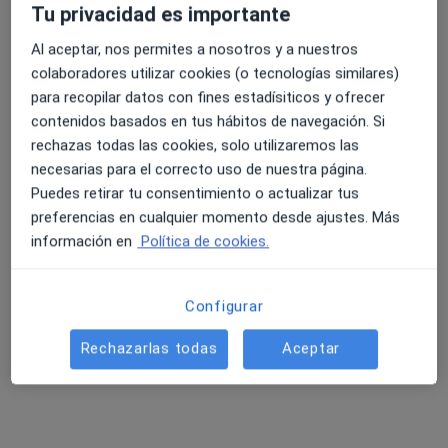
97 opiniones
Tu privacidad es importante
AV. MURRIETA 70, Santurce
•
Mapa
Al aceptar, nos permites a nosotros y a nuestros
Hospital San Juan de Dios Santurce
4.6 y 4.8 de valoración media en Google Play y Apple
colaboradores utilizar cookies (o tecnologías similares)
Acepta Isfas
Store
para recopilar datos con fines estadísiticos y ofrecer
Primera visita Traumatología y Cirugía Ortopédica
contenidos basados en tus hábitos de navegación. Si
rechazas todas las cookies, solo utilizaremos las
Este especialista no ofrece reserva de cita online en esta dirección.
necesarias para el correcto uso de nuestra página.
Puedes retirar tu consentimiento o actualizar tus
Pedir una cita
preferencias en cualquier momento desde ajustes. Más
información en
Política de cookies.
Configurar
Rechazarlas todas
Aceptar
Hospital San Juan de Dios Santurce