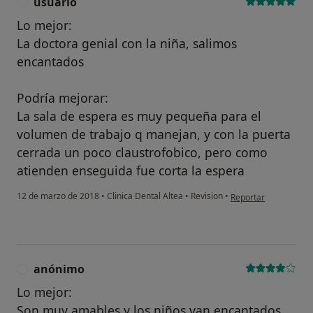
usuario
U
Lo mejor:
La doctora genial con la niña, salimos
encantados
Podría mejorar:
La sala de espera es muy pequeña para el
volumen de trabajo q manejan, y con la puerta
cerrada un poco claustrofobico, pero como
atienden enseguida fue corta la espera
en opinión del usuari
12 de marzo de 2018
•
Clinica Dental Altea
•
Revision
•
Reportar
anónimo
A
Lo mejor:
Son muy amables y los niños van encantados