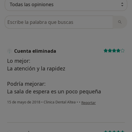
Busca en opiniones
Cuenta eliminada
Lo mejor:
La atención y la rapidez
Podría mejorar:
La sala de espera es un poco pequeña
en opinión del usuario Cuenta 
15 de mayo de 2018
•
Clinica Dental Altea
•
•
Reportar