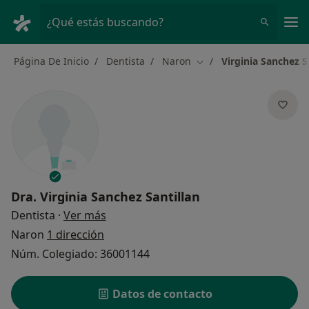
Men
¿Qué estás buscando?
Página De Inicio
Dentista
Naron
Virginia Sanchez S
Cambiar de ciudad
Dra.
Virginia Sanchez Santillan
sobre las especializaciones
Dentista
·
Ver más
Naron
1 dirección
Núm. Colegiado: 36001144
Datos de contacto