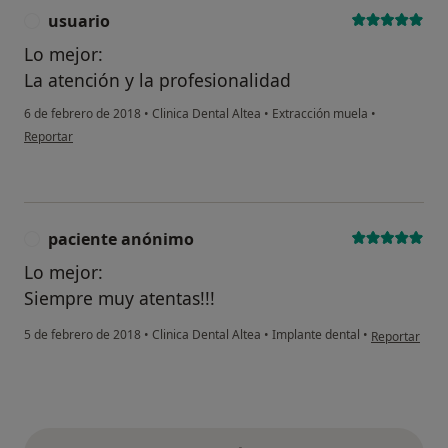
usuario
U
Lo mejor:
La atención y la profesionalidad
6 de febrero de 2018
•
Clinica Dental Altea
•
Extracción muela
•
en opinión del usuario usuario
Reportar
paciente anónimo
P
Lo mejor:
Siempre muy atentas!!!
en opinión de
5 de febrero de 2018
•
Clinica Dental Altea
•
Implante dental
•
Reportar