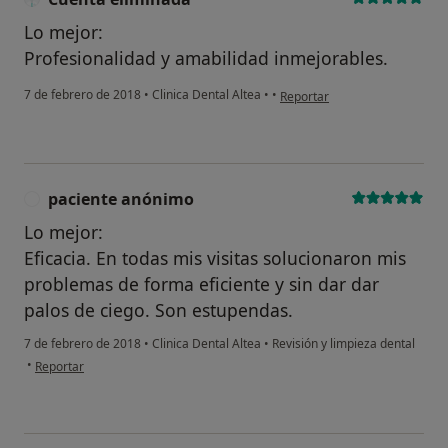
Lo mejor:
Profesionalidad y amabilidad inmejorables.
en opinión del usuario Cuenta
7 de febrero de 2018
•
Clinica Dental Altea
•
•
Reportar
paciente anónimo
P
Lo mejor:
Eficacia. En todas mis visitas solucionaron mis
problemas de forma eficiente y sin dar dar
palos de ciego. Son estupendas.
7 de febrero de 2018
•
Clinica Dental Altea
•
Revisión y limpieza dental
en opinión del usuario paciente anónimo
•
Reportar