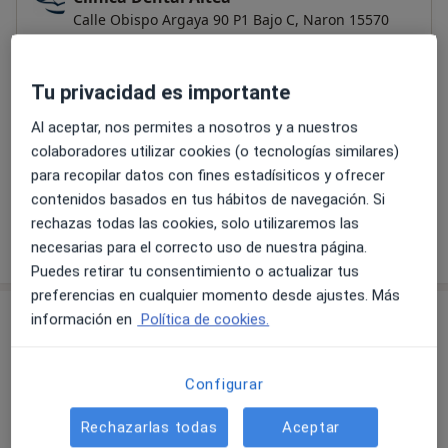
Calle Obispo Argaya 90 P1 Bajo C,
Naron
15570
Ampliar
Tu privacidad es importante
se abre en una nueva pestañ
Al aceptar, nos permites a nosotros y a nuestros
Disponibilidad
colaboradores utilizar cookies (o tecnologías similares)
Mostrar el calendario
para recopilar datos con fines estadísiticos y ofrecer
contenidos basados en tus hábitos de navegación. Si
rechazas todas las cookies, solo utilizaremos las
Mostrar más detalles
necesarias para el correcto uso de nuestra página.
sobre la dirección
Puedes retirar tu consentimiento o actualizar tus
preferencias en cualquier momento desde ajustes. Más
No se aceptan aseguradoras
información en
Política de cookies.
Este especialista solo acepta pacientes privados.
Puedes pagar la cita de forma privada, o buscar otro
Configurar
especialista que acepte tu aseguradora.
Rechazarlas todas
Aceptar