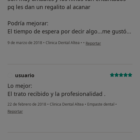
pq les dan un regalito al acanar
Podría mejorar:
El tiempo de espera por decir algo...me gustó...
en opinión del usuario anónimo
9 de marzo de 2018
•
Clinica Dental Altea
•
•
Reportar
usuario
U
Lo mejor:
El trato recibido y la profesionalidad .
22 de febrero de 2018
•
Clinica Dental Altea
•
Empaste dental
•
en opinión del usuario usuario
Reportar