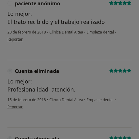
paciente anónimo
P
Lo mejor:
El trato recibido y el trabajo realizado
20 de febrero de 2018
•
Clinica Dental Altea
•
Limpieza dental
•
en opinión del usuario paciente anónimo
Reportar
Cuenta eliminada
Lo mejor:
Profesionalidad, atención.
15 de febrero de 2018
•
Clinica Dental Altea
•
Empaste dental
•
en opinión del usuario Cuenta eliminada
Reportar
Cuenta eliminada