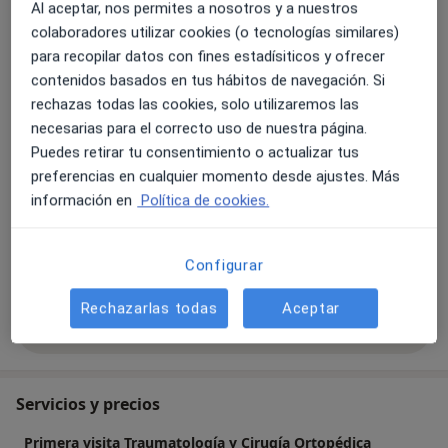
Tipos de consulta
Al aceptar, nos permites a nosotros y a nuestros
colaboradores utilizar cookies (o tecnologías similares)
Presencial
Ver direcciones (1)
para recopilar datos con fines estadísiticos y ofrecer
Fotos y vídeos
contenidos basados en tus hábitos de navegación. Si
rechazas todas las cookies, solo utilizaremos las
necesarias para el correcto uso de nuestra página.
Puedes retirar tu consentimiento o actualizar tus
preferencias en cualquier momento desde ajustes. Más
información en
Política de cookies.
Ver galería (1)
Configurar
Rechazarlas todas
Aceptar
Mostrar más detalles
sobre la experiencia
Servicios y precios
Primera visita Traumatología y Cirugía Ortopédica