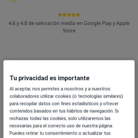
·
Ver más
general
4 opiniones
PARQUE DE GRAZALEMA 3 LOCAL 2, Sevilla
•
Mapa
4.6 y 4.8 de valoración media en Google Play y Apple
Consultorio privado
Store
Acepta Famedic
Visita Acupuntura
Este especialista no ofrece reserva de cita online en esta dirección.
Pedir una cita
Tu privacidad es importante
Al aceptar, nos permites a nosotros y a nuestros
colaboradores utilizar cookies (o tecnologías similares)
para recopilar datos con fines estadísiticos y ofrecer
contenidos basados en tus hábitos de navegación. Si
rechazas todas las cookies, solo utilizaremos las
necesarias para el correcto uso de nuestra página.
Puedes retirar tu consentimiento o actualizar tus