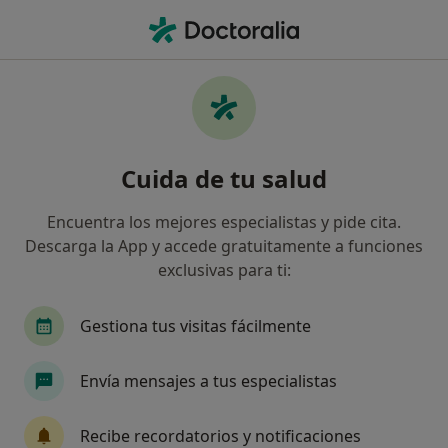
Men
Acupuntor • Sevilla, Sevilla
Filtros
Seguro:
Famedic
M
Acupuntores de Famedic en Sevilla
Cuida de tu salud
Así organizamos los resultados
Encuentra los mejores especialistas y pide cita.
Descarga la App y accede gratuitamente a funciones
exclusivas para ti:
Gestiona tus visitas fácilmente
Envía mensajes a tus especialistas
Dr. Francisco Felipe Gomez
Acupuntor, Especialista en medicina del trabajo, Médico
Recibe recordatorios y notificaciones