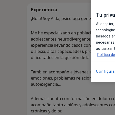
Experiencia
Tu priv
¡Hola! Soy Aida, psicóloga general sanitaria 
Al aceptar,
tecnologías
Me he especializado en población infantojuv
basados en
adolescentes neurodivergentes especialmen
necesarias
experiencia llevando casos con trastornos 
actualizar
dislexia, altas capacidades), problemas de 
Política d
dificultades en la gestión de la ira y de las
Configura
También acompaño a jóvenes adultos en cas
emociones, problemas relacionales, depres
autoexigencia…
Además cuento con formación en dolor cró
acompaño tanto a niños y adolescentes c
crónicas y dolor.