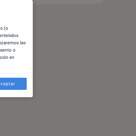
es (o
contenidos
lizaremos las
miento o
ción en
ceptar