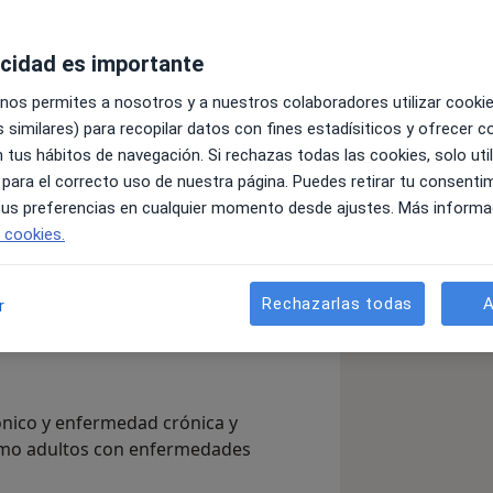
acidad es importante
(col. 32505).
 nos permites a nosotros y a nuestros colaboradores utilizar cooki
 similares) para recopilar datos con fines estadísiticos y ofrecer 
enil, llevando casos de niños y
 tus hábitos de navegación. Si rechazas todas las cookies, solo uti
te. Así pues, tengo amplia
 para el correcto uso de nuestra página. Puedes retirar tu consenti
del neurodesarrollo (TEA, TDAH,
 tus preferencias en cualquier momento desde ajustes. Más informa
autoestima, depresión, ansiedad,
e cookies.
 emociones.
Rechazarlas todas
A
r
os de dificultades de gestión de las
ión, ansiedad, perfeccionismo,
nico y enfermedad crónica y
omo adultos con enfermedades