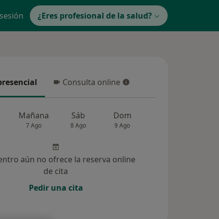
 sesión
¿Eres profesional de la salud?
presencial
Consulta online
resencial
Consulta online
Mañana
Sáb
Dom
Lun
Mar
7 Ago
8 Ago
9 Ago
10 Ago
11 Ag
entro aún no ofrece la reserva online
de cita
Pedir una cita