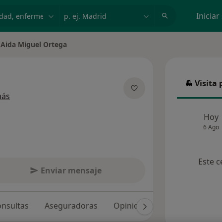
dad, enfermedad o nombre
p. ej. Madrid
Iniciar
Aida Miguel Ortega
Visita 
Visita p
sobre las especializaciones
más
Hoy
6 Ago
Este c
Enviar mensaje
nsultas
Aseguradoras
Opiniones (17)