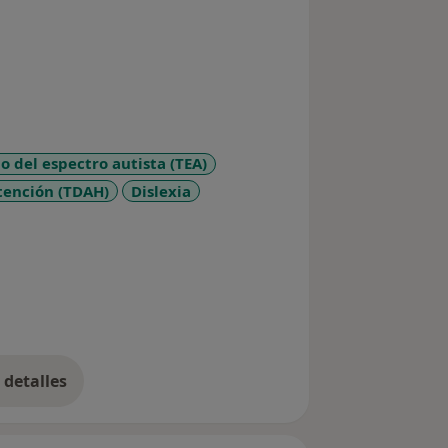
o del espectro autista (TEA)
atención (TDAH)
Dislexia
ses
detalles
bre la experiencia