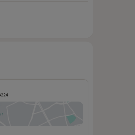
8224
ar
 abre en una nueva pestaña