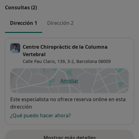
Consultas (2)
Dirección 1
Dirección 2
Centre Chiropràctic de la Columna
Vertebral
Calle Pau Claris, 139, 3-2,
Barcelona
08009
Ampliar
se abre en una nueva pestañ
Disponibilidad
Este especialista no ofrece reserva online en esta
dirección
¿Qué puedo hacer ahora?
Mostrar más detalles