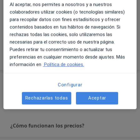
Al aceptar, nos permites a nosotros y a nuestros
a11y_sr_more_diseas
Dolor cervical
Hernia discal
+6
Bichat,1983.
colaboradores utilizar cookies (o tecnologías similares)
- Diploma Universitario, especialización en Nutrición y
para recopilar datos con fines estadísiticos y ofrecer
Pacientes que atiendo
Prevención de grandes Pandemias, Salud Comunitaria
contenidos basados en tus hábitos de navegación. Si
,Universidad Paris VII, 1983.
Adultos
rechazas todas las cookies, solo utilizaremos las
- Colegiado Fisioterapeuta de Cataluña nº 13420.
Niños
necesarias para el correcto uso de nuestra página.
- Miembro de la Asociación Española de Quiropráctica
Puedes retirar tu consentimiento o actualizar tus
(AEQ) nº 1025.
Mostrar más detalles
preferencias en cualquier momento desde ajustes. Más
sobre la experiencia
información en
Política de cookies.
Servicios y precios
Configurar
Visita Medicina Complementaria y terapias alternativas
Rechazarlas todas
Aceptar
Desde 0 €
Detalles
¿Cómo funcionan los precios?