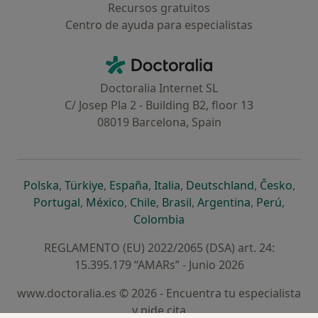
Recursos gratuitos
Centro de ayuda para especialistas
Contacto
Doctoralia - Página de inicio
Doctoralia Internet SL
C/ Josep Pla 2 - Building B2, floor 13
08019 Barcelona, Spain
se abre en una nueva pestaña
se abre en una nueva pestaña
se abre en una nueva pestaña
se abre en una nueva pes
se abre en 
se a
Polska
,
Türkiye
,
España
,
Italia
,
Deutschland
,
Česko
,
se abre en una nueva pestaña
se abre en una nueva pestaña
se abre en una nueva pestaña
se abre en una nueva p
se abre en 
se abr
Portugal
,
México
,
Chile
,
Brasil
,
Argentina
,
Perú
,
se abre en una nueva pe
Colombia
REGLAMENTO (EU) 2022/2065 (DSA) art. 24:
15.395.179 “AMARs” - Junio 2026
www.doctoralia.es © 2026 - Encuentra tu especialista
y pide cita