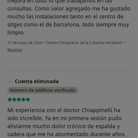
mejora en todo lo que trabajamos en las
consultas. Como valor agregado me ha gustado
mucho las instalaciones tanto en el centro de
sitges como el de barcelona, todo siempre muy
limpio.
17 de mayo de 2024
•
Centre Chiropràctic de la Columna Vertebral
•
•
en opinión del usuario Anna
Reportar
Cuenta eliminada
Número de teléfono verificado
Mi experiencia con el doctor Chiappinelli ha
sido increíble. Ya en mi primera sesión pudo
aliviarme mucho dolor crónico de espalda y
cadera que me ha atormentado durante años.