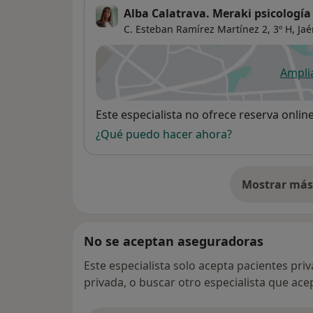
Alba Calatrava. Meraki psicología
C. Esteban Ramírez Martínez 2, 3º H,
Jaé
Ampli
se
Disponibilidad
Este especialista no ofrece reserva onlin
¿Qué puedo hacer ahora?
Mostrar más 
so
No se aceptan aseguradoras
Este especialista solo acepta pacientes pri
privada, o buscar otro especialista que ac