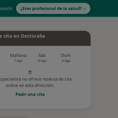
 sesión
¿Eres profesional de la salud?
 cita en Doctoralia
Mañana
Sáb
Dom
Lun
Mar
7 Ago
8 Ago
9 Ago
10 Ago
11 Ag
especialista no ofrece reserva de cita
online en esta dirección.
Pedir una cita
ucionadas (2)