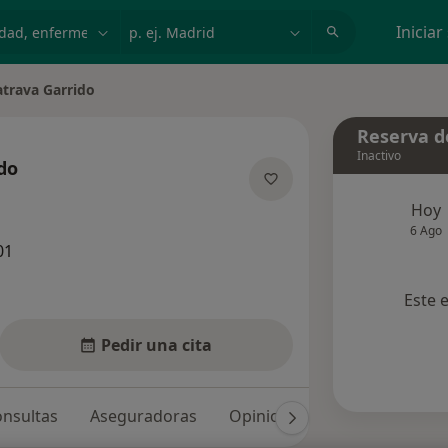
dad, enfermedad o nombre
p. ej. Madrid
Iniciar
atrava Garrido
iudad
Reserva de
Inactivo
do
e las especializaciones
Hoy
6 Ago
01
Este 
Pedir una cita
nsultas
Aseguradoras
Opiniones (30)
Dudas sol