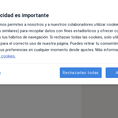
acidad es importante
roes y superheroínas como ejemplo,
 nos permites a nosotros y a nuestros colaboradores utilizar cooki
uego interior, solo debe tener las
 similares) para recopilar datos con fines estadísiticos y ofrecer 
rear un mundo interior en el que te
 tus hábitos de navegación. Si rechazas todas las cookies, solo uti
iarte cada vez que tengas un mal día o
 para el correcto uso de nuestra página. Puedes retirar tu consenti
avorita y comienza a brillar, una luz
 tus preferencias en cualquier momento desde ajustes. Más informa
ce ser tú con toda tu fuerza y
e cookies.
do y a aquellos que te acompañan.
ue todavía no conoces y sacar el fuego
Rechazarlas todas
A
r