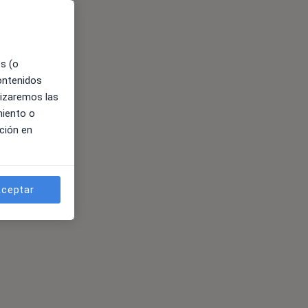
es (o
contenidos
lizaremos las
miento o
ción en
ceptar