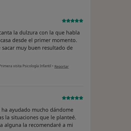
canta la dulzura con la que habla
 casa desde el primer momento.
de sacar muy buen resultado de
en opinión del usuario Maria
rimera visita Psicología Infantil
•
Reportar
Me ha ayudado mucho dándome
 la situaciones que le planteé.
da alguna la recomendaré a mi