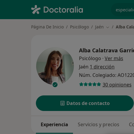
especiali
Página De Inicio
Psicólogo
Jaén
Alba Cal
Cambiar de c
Alba Calatrava Garri
sobr
Psicólogo
·
Ver más
Jaén
1 dirección
Núm. Colegiado: AO122
30 opiniones
Datos de contacto
Experiencia
Servicios y precios
Co