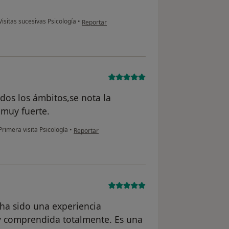
en opinión del usuario Rosario J.
isitas sucesivas Psicología
•
Reportar
dos los ámbitos,se nota la
muy fuerte.
en opinión del usuario Manuel cabrera
rimera visita Psicología
•
Reportar
 ha sido una experiencia
y comprendida totalmente. Es una