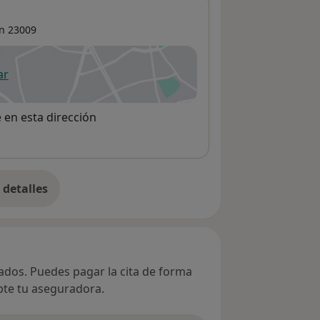
n
23009
ar
 abre en una nueva pestaña
e en esta dirección
detalles
bre la dirección
vados. Puedes pagar la cita de forma
epte tu aseguradora.