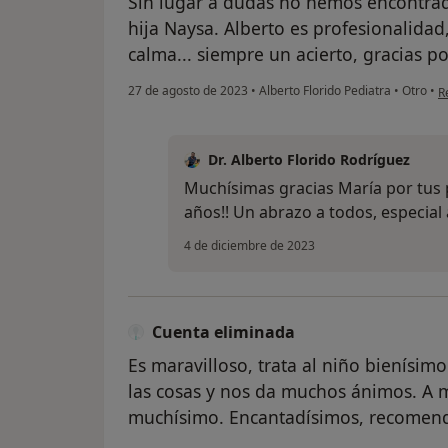
Sin lugar a dudas no hemos encontrad
hija Naysa. Alberto es profesionalida
calma... siempre un acierto, gracias p
e
27 de agosto de 2023
•
Alberto Florido Pediatra
•
Otro
•
R
Dr. Alberto Florido Rodríguez
Muchísimas gracias María por tus p
años!! Un abrazo a todos, especial 
4 de diciembre de 2023
Cuenta eliminada
Es maravilloso, trata al niño bienísimo
las cosas y nos da muchos ánimos. A 
muchísimo. Encantadísimos, recomen