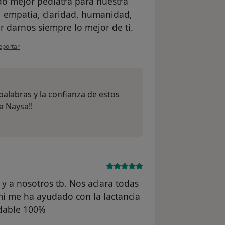
o mejor pediatra para nuestra
d, empatía, claridad, humanidad,
or darnos siempre lo mejor de tí.
n opinión del usuario María
eportar
alabras y la confianza de estos
a Naysa!!
 y a nosotros tb. Nos aclara todas
mi me ha ayudado con la lactancia
dable 100%