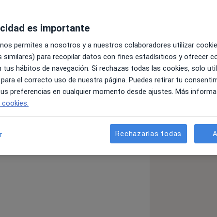
acidad es importante
 nos permites a nosotros y a nuestros colaboradores utilizar cooki
 similares) para recopilar datos con fines estadísiticos y ofrecer 
 tus hábitos de navegación. Si rechazas todas las cookies, solo uti
tuosa, apoyo a la lactancia materna y
 para el correcto uso de nuestra página. Puedes retirar tu consenti
a la familia. Consulta online y
 tus preferencias en cualquier momento desde ajustes. Más informa
e cookies.
PGC en 2011. Posteriormente realicé la
icas en el Complejo Hospitalario
anarias (CHUIMI, Gran Canaria), en el
Rechazarlas todas
A
r
a de Atención Primaria en el Centro
servicio de Urgencias Pediátricas del
ediatría del HPS (2017-2022).
iño sano en todas sus etapas,