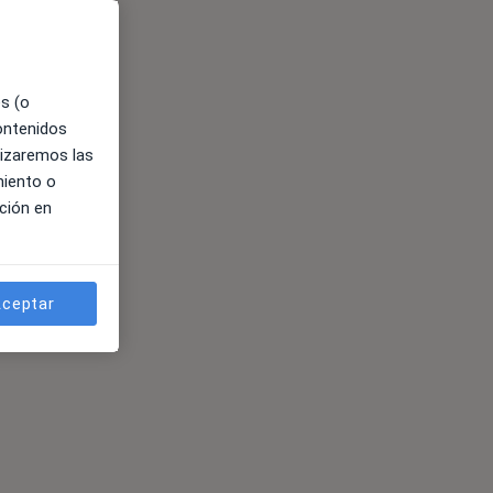
es (o
contenidos
lizaremos las
miento o
ción en
ceptar