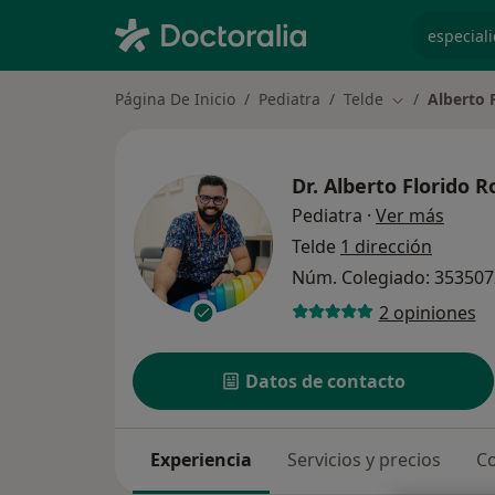
especiali
Página De Inicio
Pediatra
Telde
Alberto 
Cambiar de c
Dr.
Alberto Florido R
sobre 
Pediatra
·
Ver más
Telde
1 dirección
Núm. Colegiado: 35350
2 opiniones
Datos de contacto
Experiencia
Servicios y precios
Co