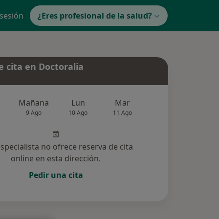
 sesión
¿Eres profesional de la salud?
 cita en Doctoralia
Mañana
Lun
Mar
Mié
Jue
9 Ago
10 Ago
11 Ago
12 Ago
13 Ag
especialista no ofrece reserva de cita
online en esta dirección.
Pedir una cita