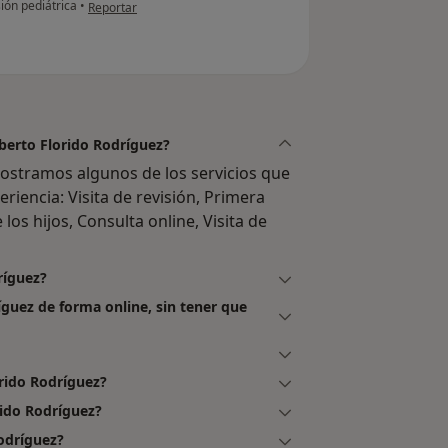
en opinión del usuario Cuenta eliminada
ión pediátrica
•
Reportar
lberto Florido Rodríguez?
mostramos algunos de los servicios que
eriencia: Visita de revisión, Primera
 los hijos, Consulta online, Visita de
ríguez?
íguez de forma online, sin tener que
rido Rodríguez?
rido Rodríguez?
odríguez?