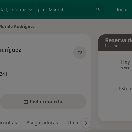
dad, enfermedad o nombre
p. ej. Madrid
Iniciar
Florido Rodríguez
iudad
Reserva de
Inactivo
odríguez
las especializaciones
Hoy
8 Ago
7241
Este 
Pedir una cita
nsultas
Aseguradoras
Opiniones (2)