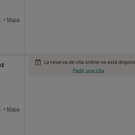
o 3, Alcobendas
•
Mapa
La reserva de cita online no está dispon
ez
Pedir una cita
ar , Alcobendas
•
Mapa