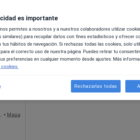
acidad es importante
eyes
•
Mapa
os Reyes
 nos permites a nosotros y a nuestros colaboradores utilizar cooki
 similares) para recopilar datos con fines estadísiticos y ofrecer 
 tus hábitos de navegación. Si rechazas todas las cookies, solo uti
 para el correcto uso de nuestra página. Puedes retirar tu consenti
 tus preferencias en cualquier momento desde ajustes. Más informa
La reserva de cita online no está dispon
e cookies.
énez
Ver teléfono
Rechazarlas todas
A
r
 Alcobendas
•
Mapa