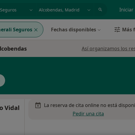
dad, enfermedad o nombre
p. ej. Madrid
Iniciar
erali Seguros
Fechas disponibles
Más f
Alcobendas
Así organizamos los re
o
La reserva de cita online no está dispon
o Vidal
Pedir una cita