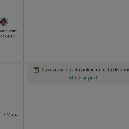
aria Jesus
do Galan
La reserva de cita online no está dispon
Mostrar perfil
ar , Alcobendas
•
Mapa