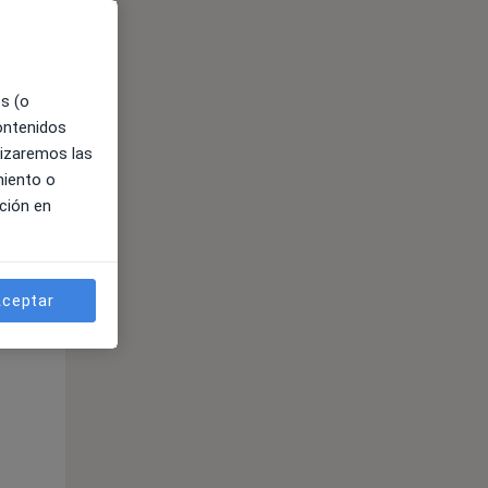
es (o
contenidos
lizaremos las
miento o
ción en
ible
ceptar