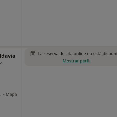
La reserva de cita online no está dispon
ldavia
Mostrar perfil
o,
 Alcobendas
•
Mapa