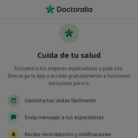
Men
Alergólogo • Córdoba, Córdoba
Filtros
Seguro:
Adeslas
M
Alergólogos de Adeslas en Córdoba
Cuida de tu salud
Así organizamos los resultados
Encuentra los mejores especialistas y pide cita.
Descarga la App y accede gratuitamente a funciones
exclusivas para ti:
Gestiona tus visitas fácilmente
Envía mensajes a tus especialistas
Dra. Yolanda Puente Crespo
Alergólogo
Recibe recordatorios y notificaciones