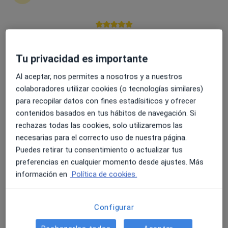
Cl. José María Martorell, 18-Bajos, Córdoba
•
Mapa
Alergoclinica Virgen de Loreto
Acepta Adeslas
4.6 y 4.8 de valoración media en Google Play y Apple
Este especialista no ofrece reserva de cita online en esta dirección.
Store
Tu privacidad es importante
Pedir una cita
Al aceptar, nos permites a nosotros y a nuestros
colaboradores utilizar cookies (o tecnologías similares)
para recopilar datos con fines estadísiticos y ofrecer
contenidos basados en tus hábitos de navegación. Si
rechazas todas las cookies, solo utilizaremos las
necesarias para el correcto uso de nuestra página.
Puedes retirar tu consentimiento o actualizar tus
preferencias en cualquier momento desde ajustes. Más
información en
Política de cookies.
Alergoclinica Virgen de Loreto
Alergólogo, Enfermero
Configurar
Cl. José María Martorell, 18-Bajos, Córdoba
•
Mapa