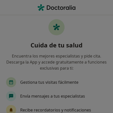
Men
Traumatólogo • Córdoba, Córdoba
Filtros
Seguro:
Adeslas
M
Traumatólogos de Adeslas en Córdoba
Cuida de tu salud
Así organizamos los resultados
Encuentra los mejores especialistas y pide cita.
Descarga la App y accede gratuitamente a funciones
exclusivas para ti:
Gestiona tus visitas fácilmente
Envía mensajes a tus especialistas
Opción de pago online
Dr. Jesús Manuel Méndez Sánchez
Recibe recordatorios y notificaciones