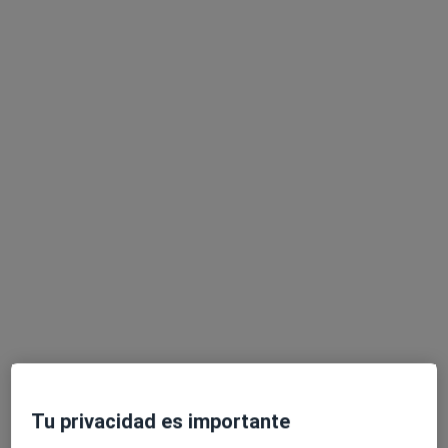
Dr. Pablo Navarro Holgado
·
Ver más
Traumatólogo
202 opiniones
Calle Rigoberta Menchú, 10 esquina Avda. Arruzafilla (Frente a Centro de Ocio El Tablero), Córdoba
•
Mapa
Instituto Cordobés de Traumatología
Acepta Adeslas
Primera visita Traumatología y Cirugía Ortopédica
Este especialista no ofrece reserva de cita online en esta dirección.
Pedir una cita
Tu privacidad es importante