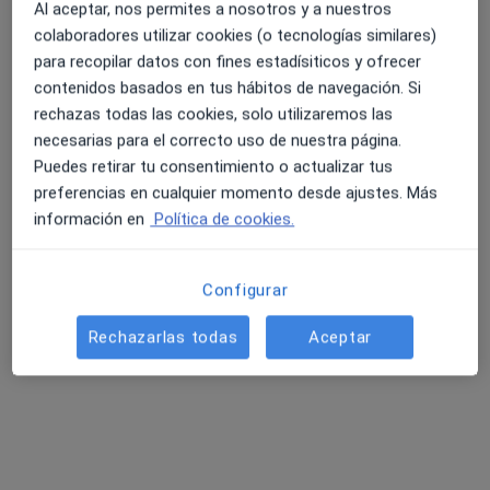
Al aceptar, nos permites a nosotros y a nuestros
colaboradores utilizar cookies (o tecnologías similares)
para recopilar datos con fines estadísiticos y ofrecer
contenidos basados en tus hábitos de navegación. Si
Instituto Cordobés de Traumatología
rechazas todas las cookies, solo utilizaremos las
Traumatólogo
necesarias para el correcto uso de nuestra página.
438 opiniones
Puedes retirar tu consentimiento o actualizar tus
Calle Rigoberta Menchú, 10 esquina Avda. Arruzafilla (Frente a Centro de Ocio El Tablero), Córdoba
•
Mapa
preferencias en cualquier momento desde ajustes. Más
Instituto Cordobés de Traumatología
información en
Política de cookies.
Acepta Adeslas
Primera visita Traumatología y Cirugía Ortopédica
Configurar
Mostrar más servicios
Rechazarlas todas
Aceptar
Ningún profesional de este centro tiene citas disponibles
Mostrar perfil