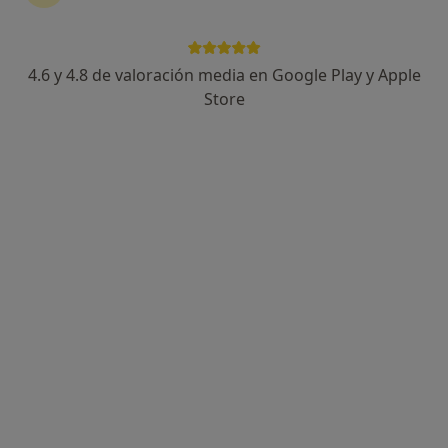
·
Ver más
Traumatólogo
25 opiniones
Avenida del Aeropuerto sn, Córdoba
•
Mapa
4.6 y 4.8 de valoración media en Google Play y Apple
Quirón salud Córdoba
Store
Acepta Adeslas
Primera visita Medicina del Deporte
Este especialista no ofrece reserva de cita online en esta dirección.
Pedir una cita