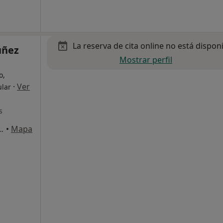
La reserva de cita online no está dispon
úñez
Mostrar perfil
o,
·
Ver
ular
s
jo dcha, esquina Ayala), Madrid
•
Mapa