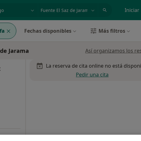
dad, enfermedad o nombre
p. ej. Madrid
Iniciar
fa
Fechas disponibles
Más filtros
 de Jarama
Así organizamos los re
La reserva de cita online no está dispon
z
Pedir una cita
•
Mapa