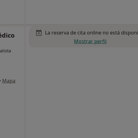
La reserva de cita online no está dispon
édico
Mostrar perfil
s
alista
•
Mapa