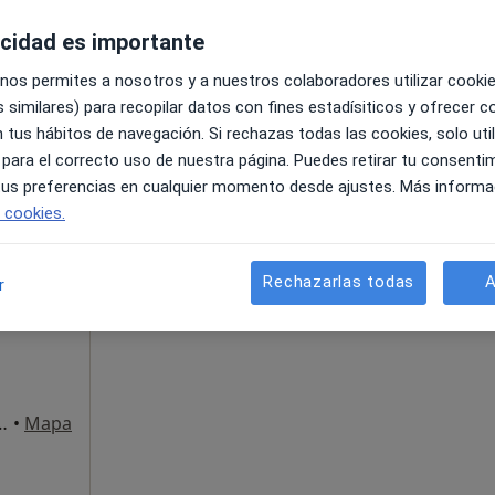
acidad es importante
 nos permites a nosotros y a nuestros colaboradores utilizar cooki
 similares) para recopilar datos con fines estadísiticos y ofrecer 
 tus hábitos de navegación. Si rechazas todas las cookies, solo uti
 para el correcto uso de nuestra página. Puedes retirar tu consenti
 tus preferencias en cualquier momento desde ajustes. Más informa
uente El Saz de Jarama, Madrid, en zonas cercanas a tu bús
e cookies.
La reserva de cita online no está dispon
ndez
Pedir una cita
Rechazarlas todas
A
r
jo dcha, esquina Ayala), Madrid
•
Mapa