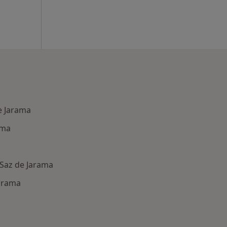
e Jarama
ama
 Saz de Jarama
Jarama
des más tratadas