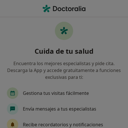
Men
Alergólogo • Huelva, Huelva
Filtros
Seguro:
Santa Lucía
Alergólogos de Santa Lucía en Huelva
Cuida de tu salud
Así organizamos los resultados
Encuentra los mejores especialistas y pide cita.
Descarga la App y accede gratuitamente a funciones
exclusivas para ti:
Gestiona tus visitas fácilmente
Envía mensajes a tus especialistas
Dra. Lucia Valverde Vazquez
·
Ver más
Alergóloga
Recibe recordatorios y notificaciones