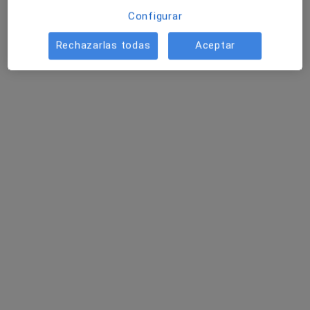
·
Ver más
Alergólogo
Configurar
Avda de la Ría, 7, Huelva
•
Mapa
Centro de Especialidades Avenida de la Ría 7
Rechazarlas todas
Aceptar
Acepta Santa Lucía
Visita Alergología
Este especialista no ofrece reserva de cita online en esta dirección.
Pedir una cita
Centro de Especialidades Avenida de la