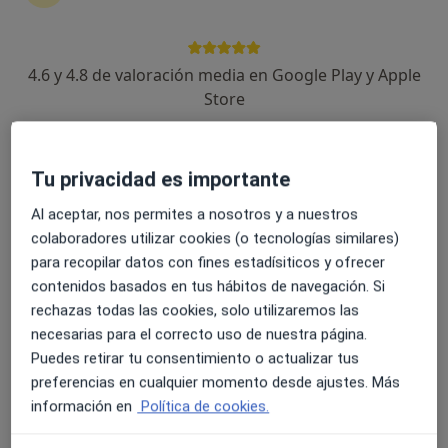
198 opiniones
Calle Punta Umbría, S/N. Huelva (España), Huelva
•
Mapa
Hospital Costa de la Luz
4.6 y 4.8 de valoración media en Google Play y Apple
Acepta Santa Lucía
Store
Visita Alergología
Este especialista no ofrece reserva de cita online en esta dirección.
Tu privacidad es importante
Pedir una cita
Al aceptar, nos permites a nosotros y a nuestros
colaboradores utilizar cookies (o tecnologías similares)
para recopilar datos con fines estadísiticos y ofrecer
contenidos basados en tus hábitos de navegación. Si
rechazas todas las cookies, solo utilizaremos las
necesarias para el correcto uso de nuestra página.
Puedes retirar tu consentimiento o actualizar tus
preferencias en cualquier momento desde ajustes. Más
información en
Política de cookies.
Dra. Victoria Moreno Garcia