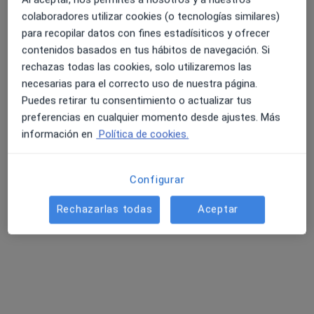
Centro Médico y Dental N.S. Los Ángeles
de Montequinto
colaboradores utilizar cookies (o tecnologías similares)
para recopilar datos con fines estadísiticos y ofrecer
·
Ver más
Alergólogo, Cardiólogo, Dermatólogo
contenidos basados en tus hábitos de navegación. Si
49 opiniones
rechazas todas las cookies, solo utilizaremos las
C. Rómulo s/n, Montequinto
•
Mapa
necesarias para el correcto uso de nuestra página.
Centro Médico y Dental N.S. Los Ángeles de Montequinto
Puedes retirar tu consentimiento o actualizar tus
Acepta Previsora General
preferencias en cualquier momento desde ajustes. Más
información en
Política de cookies.
Visita Alergología
Mostrar más servicios
Ningún profesional de este centro tiene citas disponibles
Configurar
Mostrar perfil
Rechazarlas todas
Aceptar