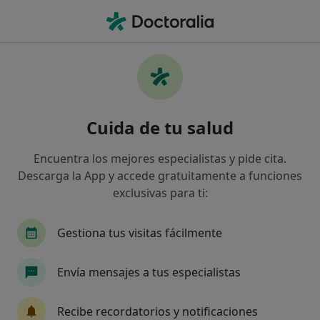
Men
Alergólogo • Montequinto, Sevilla
Filtros
Seguro:
Previsora General
Alergólogos de Previsora General en
Cuida de tu salud
Montequinto
Así organizamos los resultados
Encuentra los mejores especialistas y pide cita.
Descarga la App y accede gratuitamente a funciones
exclusivas para ti:
Gestiona tus visitas fácilmente
Envía mensajes a tus especialistas
Dr. Nestor Beistegui Diaz
Recibe recordatorios y notificaciones
·
Ver más
Alergólogo, Médico general