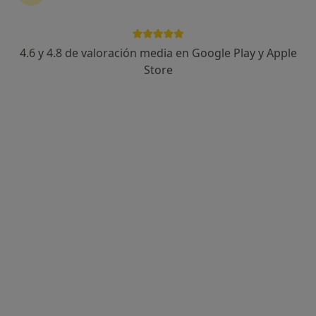
Dra. Teresa Riaño Avanzini
·
Ver más
Alergólogo
4.6 y 4.8 de valoración media en Google Play y Apple
28 opiniones
Store
Dirección
Online
Las Mercedes 21-23, Getxo
•
Mapa
CENTRO MÉDICO IMQ LAS MERCEDES
Primera visita Alergología
150 €
Este especialista no ofrece reserva de cita online en esta dirección.
Pedir una cita