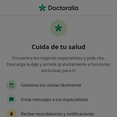
Men
Alergólogo • Santurce, Vizcaya
Filtros
Seguro
Mapa
Alergólogos en Santurce
Cuida de tu salud
Así organizamos los resultados
Encuentra los mejores especialistas y pide cita.
Descarga la App y accede gratuitamente a funciones
¿Cuál es tu compañía aseguradora?
exclusivas para ti:
Gestiona tus visitas fácilmente
Envía mensajes a tus especialistas
Recibe recordatorios y notificaciones