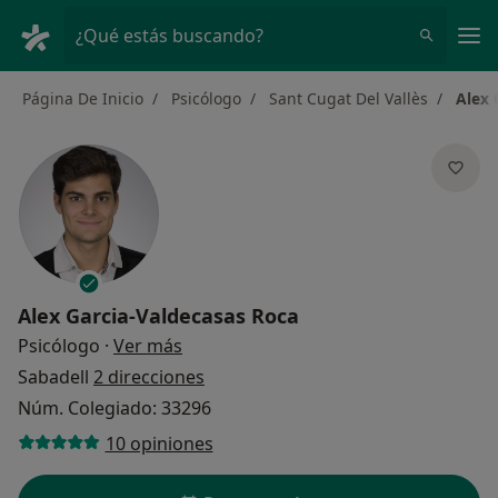
Men
¿Qué estás buscando?
Página De Inicio
Psicólogo
Sant Cugat Del Vallès
Alex 
Alex Garcia-Valdecasas Roca
sobre las especializaciones
Psicólogo
·
Ver más
Sabadell
2 direcciones
Núm. Colegiado: 33296
10 opiniones