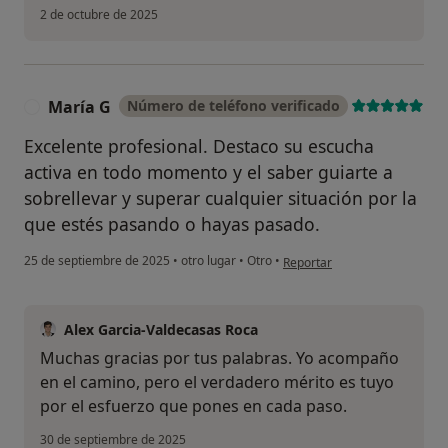
2 de octubre de 2025
María G
Número de teléfono verificado
M
Excelente profesional. Destaco su escucha
activa en todo momento y el saber guiarte a
sobrellevar y superar cualquier situación por la
que estés pasando o hayas pasado.
en opinión del usuario María 
25 de septiembre de 2025
•
otro lugar
•
Otro
•
Reportar
Alex Garcia-Valdecasas Roca
Muchas gracias por tus palabras. Yo acompaño
en el camino, pero el verdadero mérito es tuyo
por el esfuerzo que pones en cada paso.
30 de septiembre de 2025