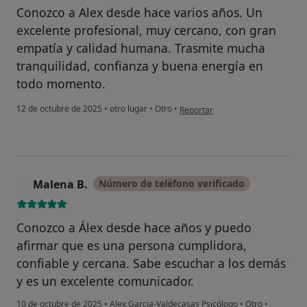
Conozco a Alex desde hace varios años. Un
excelente profesional, muy cercano, con gran
empatía y calidad humana. Trasmite mucha
tranquilidad, confianza y buena energía en
todo momento.
en opinión del usuario Mariana L
12 de octubre de 2025
•
otro lugar
•
Otro
•
Reportar
Malena B.
Número de teléfono verificado
M
Conozco a Álex desde hace años y puedo
afirmar que es una persona cumplidora,
confiable y cercana. Sabe escuchar a los demás
y es un excelente comunicador.
10 de octubre de 2025
•
Alex Garcia-Valdecasas Psicólogo
•
Otro
•