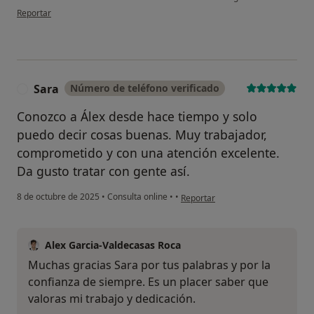
en opinión del usuario Malena B.
Reportar
Sara
Número de teléfono verificado
S
Conozco a Álex desde hace tiempo y solo
puedo decir cosas buenas. Muy trabajador,
comprometido y con una atención excelente.
Da gusto tratar con gente así.
en opinión del usuario Sara
8 de octubre de 2025
•
Consulta online
•
•
Reportar
Alex Garcia-Valdecasas Roca
Muchas gracias Sara por tus palabras y por la
confianza de siempre. Es un placer saber que
valoras mi trabajo y dedicación.