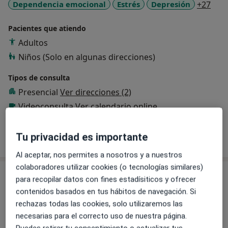
a11y
Dependencia emocional
Estrés
Depresión
+27
Pacientes que atiendo
Adultos
Niños (Solo en algunas direcciones)
Tipos de consulta
Presencial
Ver direcciones (2)
Videoconsulta
Ver calendario online
Mostrar más detalles
Tu privacidad es importante
sobre la experiencia
Al aceptar, nos permites a nosotros y a nuestros
colaboradores utilizar cookies (o tecnologías similares)
Servicios y precios
para recopilar datos con fines estadísiticos y ofrecer
contenidos basados en tus hábitos de navegación. Si
Consulta online
Reservar cita
rechazas todas las cookies, solo utilizaremos las
60 €
Detalles
necesarias para el correcto uso de nuestra página.