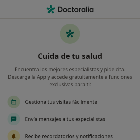
Men
¿Qué estás buscando?
Página De Inicio
Cardiólogo
Barcelona
Alfred More
Cambiar de ciuda
Cuida de tu salud
Encuentra los mejores especialistas y pide cita.
Descarga la App y accede gratuitamente a funciones
exclusivas para ti:
Dr.
Alfred Moreno Miquel
sobre las especializaciones
Cardiólogo
·
Ver más
Gestiona tus visitas fácilmente
Barcelona
1 dirección
Núm. Colegiado: 080810606
Envía mensajes a tus especialistas
Reservar cita
Recibe recordatorios y notificaciones