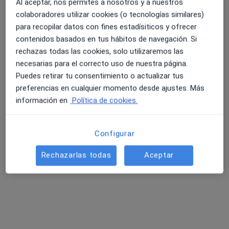
Al aceptar, nos permites a nosotros y a nuestros
Angina
Cardiopatías
Hipertensión
colaboradores utilizar cookies (o tecnologías similares)
Dolor torácico
para recopilar datos con fines estadísiticos y ofrecer
contenidos basados en tus hábitos de navegación. Si
Tipos de consulta
rechazas todas las cookies, solo utilizaremos las
Presencial
Ver direcciones (1)
necesarias para el correcto uso de nuestra página.
Puedes retirar tu consentimiento o actualizar tus
Fotos y vídeos
preferencias en cualquier momento desde ajustes. Más
información en
Política de cookies.
Configurar
Rechazarlas todas
Aceptar
Ver galería (1)
Mostrar más detalles
sobre la experiencia