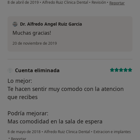
en opinión del u
8 de abril de 2019
•
Alfredo Ruiz Clinica Dental
•
Revisión
•
Reportar
Dr. Alfredo Angel Ruiz Garcia
Muchas gracias!
20 de noviembre de 2019
Cuenta eliminada
Lo mejor:
Te hacen sentir muy comodo con la atencion
que recibes
Podría mejorar:
Mas comodidad en la sala de espera
8 de mayo de 2018
•
Alfredo Ruiz Clinica Dental
•
Extracion e implantes
en opinión del usuario Cuenta eliminada
•
Reportar