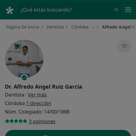
Men
¿Qué estás buscando?
Página De Inicio
Dentista
Córdoba
Alfredo Angel Ru
Cambiar de ciudad
Dr.
Alfredo Angel Ruiz Garcia
sobre las especializaciones
Dentista
·
Ver más
Córdoba
1 dirección
Núm. Colegiado: 14/00/1888
3 opiniones