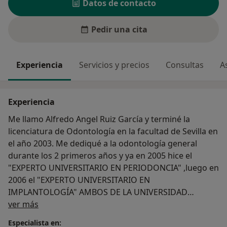
Datos de contacto
Pedir una cita
Experiencia
Servicios y precios
Consultas
A
Experiencia
Me llamo Alfredo Angel Ruiz García y terminé la
licenciatura de Odontología en la facultad de Sevilla en
el año 2003. Me dediqué a la odontología general
durante los 2 primeros años y ya en 2005 hice el
"EXPERTO UNIVERSITARIO EN PERIODONCIA" ,luego en
2006 el "EXPERTO UNIVERSITARIO EN
IMPLANTOLOGÍA" AMBOS DE LA UNIVERSIDAD
Sobre mí
EUROPEA DE MADRID.
ver más
Regentando varias clínicas con un socio y compañero
Especialista en: