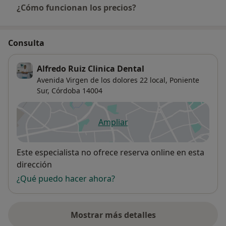
¿Cómo funcionan los precios?
Consulta
Alfredo Ruiz Clinica Dental
Avenida Virgen de los dolores 22 local,
Poniente
Sur
,
Córdoba
14004
Ampliar
se abre en una nueva pestañ
Disponibilidad
Este especialista no ofrece reserva online en esta
dirección
¿Qué puedo hacer ahora?
Mostrar más detalles
sobre la dirección