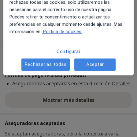
rechazas todas las cookies, solo utilizaremos las
CARLOTA VEGA, 20,
Gines
41960
necesarias para el correcto uso de nuestra página.
Puedes retirar tu consentimiento o actualizar tus
Ampliar
preferencias en cualquier momento desde ajustes. Más
se abre en una nueva pestañ
información en
Política de cookies.
Disponibilidad
Este especialista no ofrece reserva online en esta
dirección
Configurar
¿Qué puedo hacer ahora?
Rechazarlas todas
Aceptar
Formas de pago (visitas privadas)
Aseguradoras aceptadas en esta dirección
Detalles
Mostrar más detalles
sobre la dirección
Aseguradoras aceptadas
Se aceptan aseguradoras, pero la cobertura varía