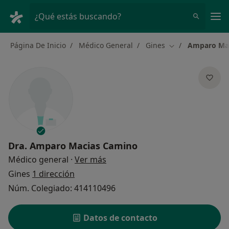
Men
¿Qué estás buscando?
Página De Inicio
Médico General
Gines
Amparo Ma
Cambiar de ciud
Dra.
Amparo Macias Camino
sobre las especializaciones
Médico general
·
Ver más
Gines
1 dirección
Núm. Colegiado: 414110496
Datos de contacto