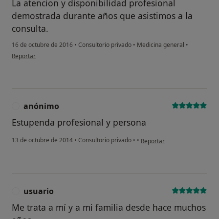
La atencion y disponibilidad profesional
demostrada durante años que asistimos a la
consulta.
16 de octubre de 2016
•
Consultorio privado
•
Medicina general
•
en opinión del usuario Cuenta eliminada
Reportar
anónimo
A
Estupenda profesional y persona
en opinión del usuario anón
13 de octubre de 2014
•
Consultorio privado
•
•
Reportar
usuario
U
Me trata a mí y a mi familia desde hace muchos