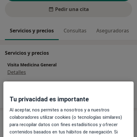
Pedir una cita
Servicios y precios
Consultas
Aseguradoras
Servicios y precios
Visita Medicina General
Detalles
¿Cómo funcionan los precios?
Tu privacidad es importante
Al aceptar, nos permites a nosotros y a nuestros
colaboradores utilizar cookies (o tecnologías similares)
Consulta
para recopilar datos con fines estadísiticos y ofrecer
contenidos basados en tus hábitos de navegación. Si
Consultorio privado