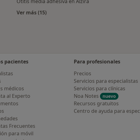
Otitis media adhesiva en Alzira
Ver más (15)
rcanas a Alzira
Más en esta categoría: Enfermedades más 
os pacientes
Para profesionales
listas
Precios
s
Servicios para especialistas
s médicos
Servicios para clínicas
ta al Experto
Noa Notes
nuevo
amentos
Recursos gratuitos
os
Centro de ayuda para especi
medades
tas Frecuentes
ión para móvil