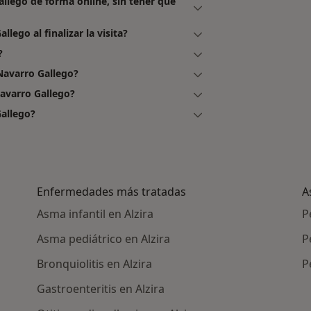
allego de forma online, sin tener que
lego al finalizar la visita?
?
Navarro Gallego?
avarro Gallego?
allego?
Enfermedades más tratadas
A
Asma infantil en Alzira
P
Asma pediátrico en Alzira
P
Bronquiolitis en Alzira
P
Gastroenteritis en Alzira