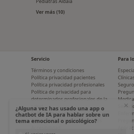
Pediatras Aldaia
Ver más (10)
Más en esta categoría: Ciudades ce
Servicio
Para l
Términos y condiciones
Especia
Política privacidad pacientes
Clínica
Política privacidad profesionales
Seguro
Política de privacidad para
Pregun
determinados profesionales de la
Medic
salud
Servici
¿Alguna vez has usado una app o
Política de cookies
Enfer
chatbot de IA para hablar sobre un
tema emocional o psicológico?
Así organizamos los resultados
Pregun
Accesibilidad
Aplicac