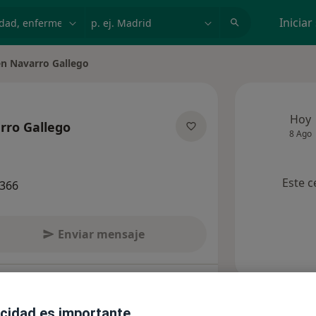
dad, enfermedad o nombre
p. ej. Madrid
Iniciar
en Navarro Gallego
iudad
Hoy
rro Gallego
8 Ago
las especializaciones
Este c
8366
Enviar mensaje
nsultas
Aseguradoras
Opiniones
acidad es importante