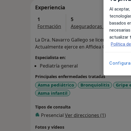
Experiencia
Al aceptar,
tecnologías
1
5
basados en
Formación
Aseguradoras aceptadas
necesarias
actualizar
La Dra. Navarro Gallego se licenció en Medi
Política d
Actualmente ejerce en Affidea Clínica Tecm
Especialista en:
Configura
Pediatría general
Principales enfermedades tratadas
Asma pediátrico
Bronquiolitis
Gripe 
Asma infantil
Tipos de consulta
Presencial
Ver direcciones (1)
Fotos y vídeos