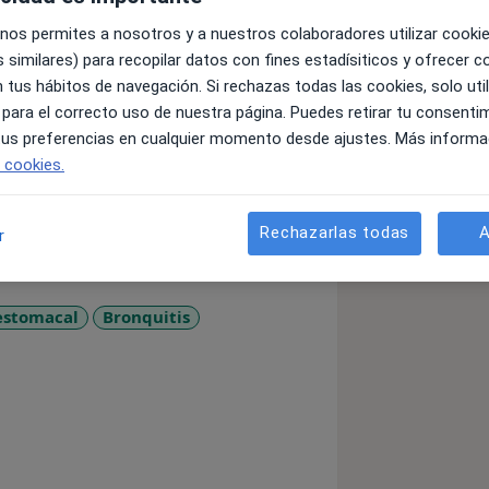
 nos permites a nosotros y a nuestros colaboradores utilizar cooki
 similares) para recopilar datos con fines estadísiticos y ofrecer 
 tus hábitos de navegación. Si rechazas todas las cookies, solo uti
 para el correcto uso de nuestra página. Puedes retirar tu consenti
 tus preferencias en cualquier momento desde ajustes. Más informa
cina, especializándose en Pediatría.
e cookies.
a
Rechazarlas todas
A
r
estomacal
Bronquitis