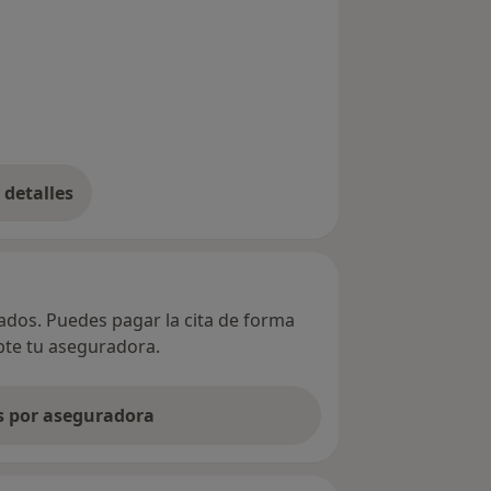
detalles
bre la dirección
vados. Puedes pagar la cita de forma
epte tu aseguradora.
as por aseguradora