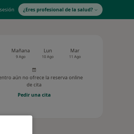
 sesión
¿Eres profesional de la salud?
Mañana
Lun
Mar
Mié
Jue
9 Ago
10 Ago
11 Ago
12 Ago
13 Ag
entro aún no ofrece la reserva online
de cita
Pedir una cita