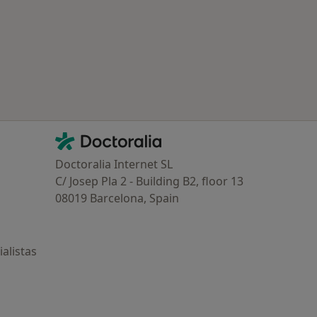
tratadas
Contacto
Doctoralia - Página de inicio
Doctoralia Internet SL
C/ Josep Pla 2 - Building B2, floor 13
08019 Barcelona, Spain
alistas