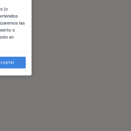
es (o
contenidos
lizaremos las
miento o
ción en
ceptar