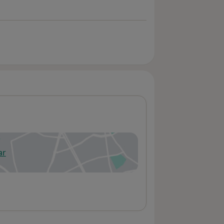
ar
 abre en una nueva pestaña