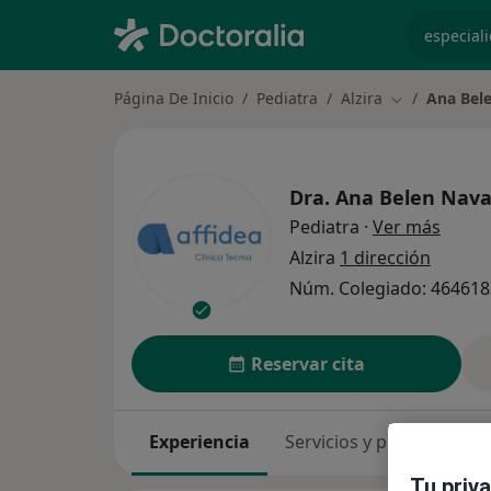
especiali
Página De Inicio
Pediatra
Alzira
Ana Bel
Cambiar de c
Dra.
Ana Belen Nava
sobre 
Pediatra
·
Ver más
Alzira
1 dirección
Núm. Colegiado: 46461
Reservar cita
Experiencia
Servicios y precios
Co
Tu priv