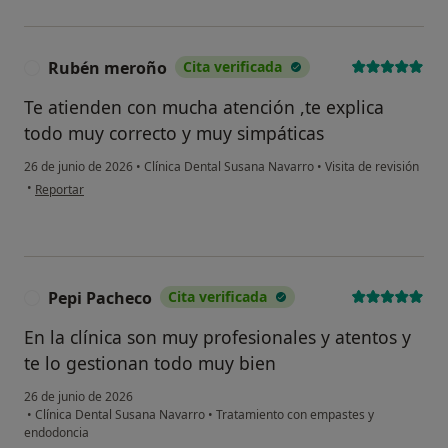
Rubén meroño
Cita verificada
R
Te atienden con mucha atención ,te explica
todo muy correcto y muy simpáticas
26 de junio de 2026
•
Clínica Dental Susana Navarro
•
Visita de revisión
en opinión del usuario Rubén meroño
•
Reportar
Pepi Pacheco
Cita verificada
P
En la clínica son muy profesionales y atentos y
te lo gestionan todo muy bien
26 de junio de 2026
•
Clínica Dental Susana Navarro
•
Tratamiento con empastes y
endodoncia