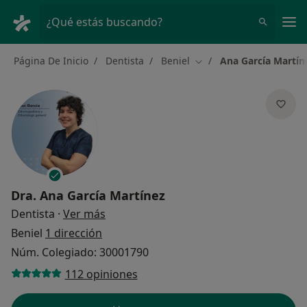
Men
¿Qué estás buscando?
Página De Inicio
Dentista
Beniel
Ana García Martín
Cambiar de ciudad
Dra.
Ana García Martínez
sobre las especializaciones
Dentista
·
Ver más
Beniel
1 dirección
Núm. Colegiado: 30001790
112 opiniones