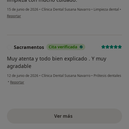
15 de junio de 2026
•
Clínica Dental Susana Navarro
•
Limpieza dental
•
en opinión del usuario Noelia
Reportar
Sacramentos
Cita verificada
S
Muy atenta y todo bien explicado . Y muy
agradable
12 de junio de 2026
•
Clínica Dental Susana Navarro
•
Prótesis dentales
en opinión del usuario Sacramentos
•
Reportar
Ver más
opiniones anteriores