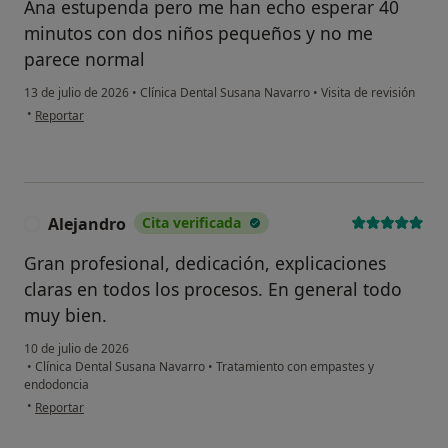
Ana estupenda pero me han echo esperar 40
minutos con dos niños pequeños y no me
parece normal
13 de julio de 2026
•
Clínica Dental Susana Navarro
•
Visita de revisión
en opinión del usuario Patricia
•
Reportar
Alejandro
Cita verificada
A
Gran profesional, dedicación, explicaciones
claras en todos los procesos. En general todo
muy bien.
10 de julio de 2026
•
Clínica Dental Susana Navarro
•
Tratamiento con empastes y
endodoncia
en opinión del usuario Alejandro
•
Reportar