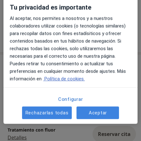
Tu privacidad es importante
Ver galería (4)
Al aceptar, nos permites a nosotros y a nuestros
colaboradores utilizar cookies (o tecnologías similares)
para recopilar datos con fines estadísiticos y ofrecer
Mostrar más detalles
contenidos basados en tus hábitos de navegación. Si
sobre la experiencia
rechazas todas las cookies, solo utilizaremos las
necesarias para el correcto uso de nuestra página.
Servicios y precios
Puedes retirar tu consentimiento o actualizar tus
preferencias en cualquier momento desde ajustes. Más
Primera visita Odontología
información en
Política de cookies.
Reservar cita
Servicio gratuito
Detalles
Configurar
Periodoncia
Reservar cita
Detalles
Rechazarlas todas
Aceptar
Tratamiento con fluor
Reservar cita
Detalles