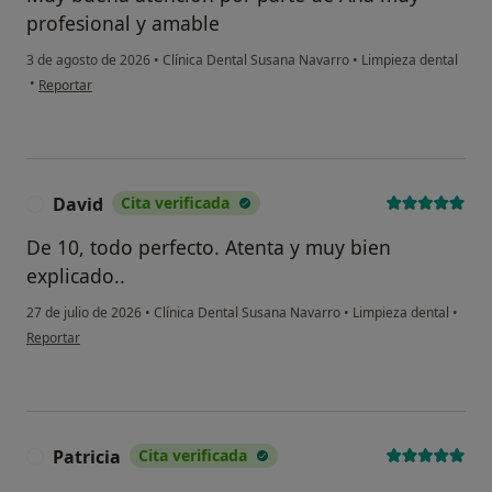
profesional y amable
3 de agosto de 2026
•
Clínica Dental Susana Navarro
•
Limpieza dental
en opinión del usuario Laura
•
Reportar
David
Cita verificada
D
De 10, todo perfecto. Atenta y muy bien
explicado..
27 de julio de 2026
•
Clínica Dental Susana Navarro
•
Limpieza dental
•
en opinión del usuario David
Reportar
Patricia
Cita verificada
P