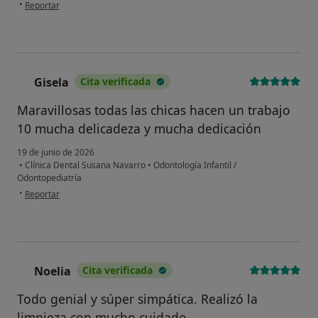
en opinión del usuario Pepi Pacheco
•
Reportar
Gisela
Cita verificada
G
Maravillosas todas las chicas hacen un trabajo
10 mucha delicadeza y mucha dedicación
19 de junio de 2026
•
Clínica Dental Susana Navarro
•
Odontología Infantil /
Odontopediatría
en opinión del usuario Gisela
•
Reportar
Noelia
Cita verificada
N
Todo genial y súper simpática. Realizó la
limpieza con mucho cuidado.