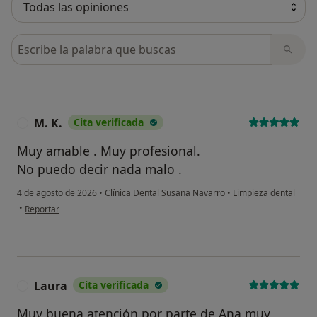
Busca en opiniones
М. К.
Cita verificada
М
Muy amable . Muy profesional.
No puedo decir nada malo .
4 de agosto de 2026
•
Clínica Dental Susana Navarro
•
Limpieza dental
en opinión del usuario М. К.
•
Reportar
Laura
Cita verificada
L
Muy buena atención por parte de Ana muy