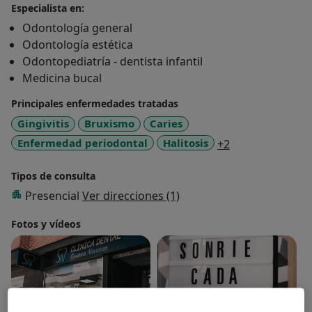
Especialista en:
Odontología general
Odontología estética
Odontopediatría - dentista infantil
Medicina bucal
Principales enfermedades tratadas
Gingivitis
Bruxismo
Caries
a11y_sr_more_d
Enfermedad periodontal
Halitosis
+2
Tipos de consulta
Presencial
Ver direcciones (1)
Fotos y vídeos