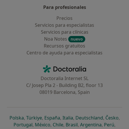
Para profesionales
Precios
Servicios para especialistas
Servicios para clínicas
Noa Notes
nuevo
Recursos gratuitos
Centro de ayuda para especialistas
Contacto
Doctoralia - Página de inicio
Doctoralia Internet SL
C/ Josep Pla 2 - Building B2, floor 13
08019 Barcelona, Spain
se abre en una nueva pestaña
se abre en una nueva pestaña
se abre en una nueva pestaña
se abre en una nueva pes
se abre en 
se a
Polska
,
Türkiye
,
España
,
Italia
,
Deutschland
,
Česko
,
se abre en una nueva pestaña
se abre en una nueva pestaña
se abre en una nueva pestaña
se abre en una nueva p
se abre en 
se abr
Portugal
,
México
,
Chile
,
Brasil
,
Argentina
,
Perú
,