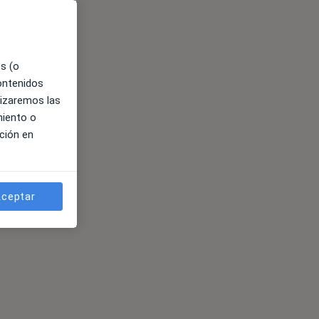
es (o
contenidos
lizaremos las
miento o
ción en
ceptar