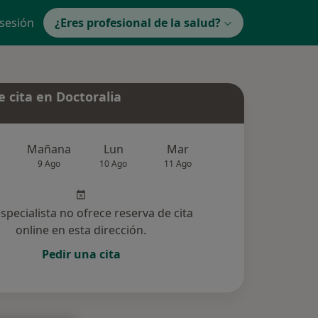
 sesión
¿Eres profesional de la salud?
 cita en Doctoralia
Mañana
Lun
Mar
Mié
Jue
9 Ago
10 Ago
11 Ago
12 Ago
13 Ag
especialista no ofrece reserva de cita
online en esta dirección.
Pedir una cita