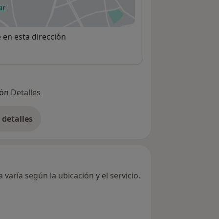
ar
 abre en una nueva pestaña
e en esta dirección
ión
Detalles
detalles
bre la dirección
varía según la ubicación y el servicio.