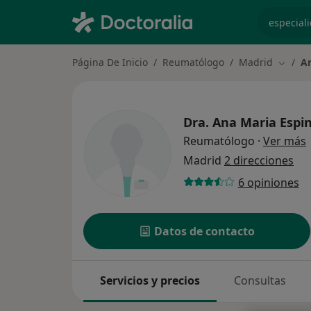
especiali
Página De Inicio
Reumatólogo
Madrid
An
Cambia
Dra.
Ana Maria Espin
s
Reumatólogo
·
Ver más
Madrid
2 direcciones
6 opiniones
Datos de contacto
Servicios y precios
Consultas