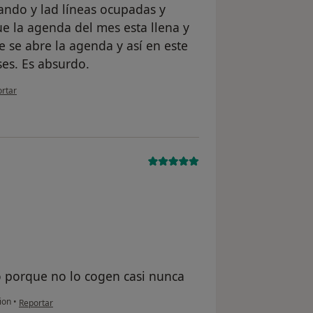
ando y lad líneas ocupadas y
e la agenda del mes esta llena y
e se abre la agenda y así en este
eses. Es absurdo.
pinión del usuario anónimo
rtar
o porque no lo cogen casi nunca
en opinión del usuario paciente anónimo
ion
•
Reportar