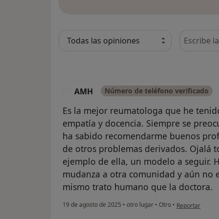
Busca en 
AMH
Número de teléfono verificado
A
Es la mejor reumatologa que he tenido
empatía y docencia. Siempre se preocu
ha sabido recomendarme buenos profe
de otros problemas derivados. Ojalá 
ejemplo de ella, un modelo a seguir. 
mudanza a otra comunidad y aún no e
mismo trato humano que la doctora.
en opinión del
19 de agosto de 2025
•
otro lugar
•
Otro
•
Reportar