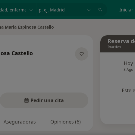
dad, enfermedad o nombre
p. ej. Madrid
Iniciar
a Maria Espinosa Castello
r de ciudad
Reserva de
Inactivo
osa Castello
obre las especializaciones
Hoy
8 Ago
Este 
Pedir una cita
Aseguradoras
Opiniones (6)