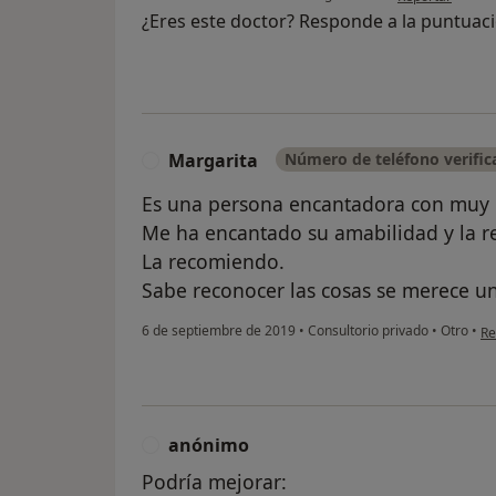
¿Eres este doctor? Responde a la puntuac
Margarita
Número de teléfono verific
M
Es una persona encantadora con muy 
Me ha encantado su amabilidad y la re
La recomiendo.
Sabe reconocer las cosas se merece un
en
6 de septiembre de 2019
•
Consultorio privado
•
Otro
•
Re
anónimo
A
Podría mejorar: