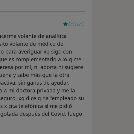
hacerme volante de analítica
sito volante de médico de
o para averiguar xq sigo con
, que es complementario a lo q me
eresa por mí, ni aporta ni sugiere
buena y sabe más que la otra
activa, sin ganas de ayudar.
o a mi doctora privada y me la
 seguro, xq dice q ha “empleado su
x cita telefónica sí me pidió
agotada después del Covid, luego
suario A.M.