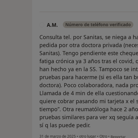
A.M.
Número de teléfono verificado
A
Consulta tel. por Sanitas, se niega a 
pedida por otra doctora privada (nece
Sanitas). Tengo pendiente este cheque
fatiga crónica ya 3 años tras el covid
han hecho ya en la SS. Tampoco se int
pruebas para hacerme (si es ella tan 
doctora). Poco colaboradora, nada pro
Llamada de 4 min de ella cuestionand
quiere cobrar pasando mi tarjeta x el
tiempo”. Otra reumatóloga hace 2 años 
pruebas similares para ver xq seguía 
sí q las puede pedir.
en opinión del u
31 de marzo de 2025
•
otro lugar
•
Otro
•
Reportar