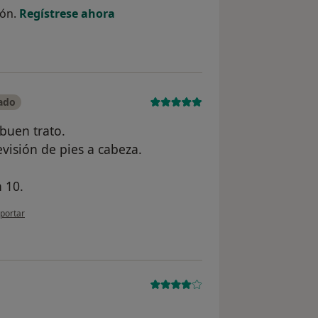
ión.
Regístrese ahora
ado
buen trato.
visión de pies a cabeza.
 10.
 opinión del usuario Margarita
portar