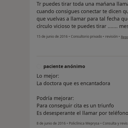
Tr puedes tirar toda una mańana llam
cuando consigues conectar te dicen qu
que vuelvas a llamar para tal fecha qu
círculo vicioso te puedes tirar ....... m
en o
15 de junio de 2016
•
Consultorio privado
•
revisión
•
Repo
paciente anónimo
P
Lo mejor:
La doctora que es encantadora
Podría mejorar:
Para conseguir cita es un triunfo
Es desesperante el llamar por teléfon
8 de junio de 2016
•
Policlínica Meprysa
•
Consulta y revis