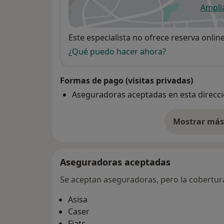
Ampli
se
Disponibilidad
Este especialista no ofrece reserva onlin
¿Qué puedo hacer ahora?
Formas de pago (visitas privadas)
Aseguradoras aceptadas en esta direcc
Mostrar más 
so
Aseguradoras aceptadas
Se aceptan aseguradoras, pero la cobertura 
Asisa
Caser
Fiatc