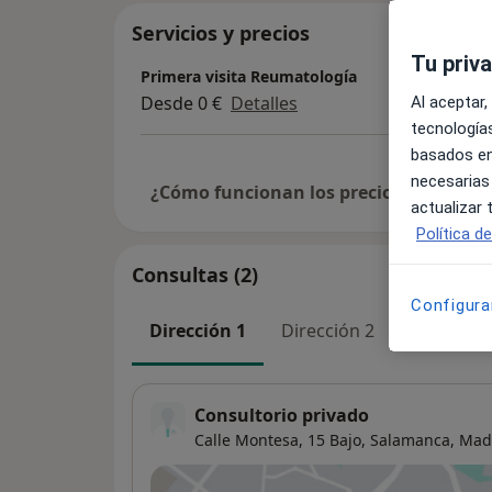
Servicios y precios
Tu priv
Primera visita Reumatología
Desde 0 €
Detalles
Al aceptar,
tecnologías
basados en
necesarias
¿Cómo funcionan los precios?
actualizar
Política d
Consultas (2)
Configura
Dirección 1
Dirección 2
Consultorio privado
Calle Montesa, 15 Bajo,
Salamanca
,
Mad