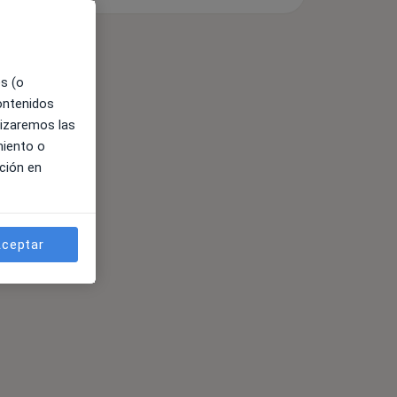
es (o
contenidos
lizaremos las
miento o
ción en
ceptar