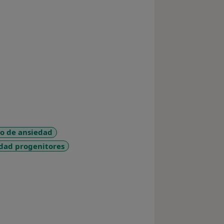
no de ansiedad
dad progenitores
a11y_sr_more_diseases