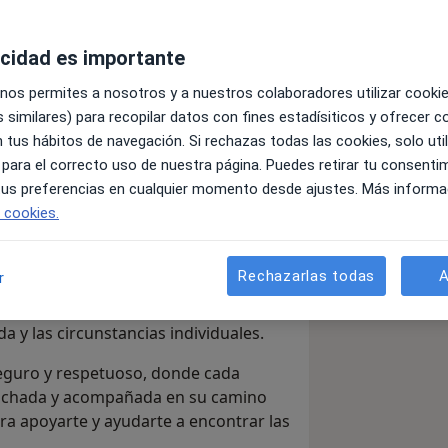
acidad es importante
 nos permites a nosotros y a nuestros colaboradores utilizar cooki
 similares) para recopilar datos con fines estadísiticos y ofrecer 
 tus hábitos de navegación. Si rechazas todas las cookies, solo uti
 por comprender las emociones y las
 para el correcto uso de nuestra página. Puedes retirar tu consenti
tudiar Psicología. Desde entonces, he
 tus preferencias en cualquier momento desde ajustes. Más informa
atención cada vez más completa y
e cookies.
ión entre pensamientos, emociones y
Rechazarlas todas
A
r
rnas que se adaptan a las
os, adolescentes y adultos, ajustando
a y las circunstancias individuales.
eguro y respetuoso, donde cada
uchada y acompañada en su camino
ara apoyarte y ayudarte a encontrar las