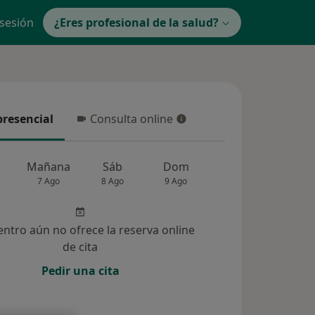
 sesión
¿Eres profesional de la salud?
presencial
Consulta online
resencial
Consulta online
Mañana
Sáb
Dom
Lun
Mar
7 Ago
8 Ago
9 Ago
10 Ago
11 Ag
entro aún no ofrece la reserva online
de cita
Pedir una cita
ucionadas (4)