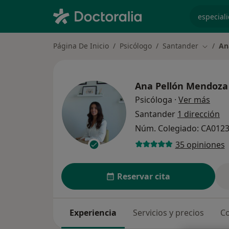
especiali
Página De Inicio
Psicólogo
Santander
An
Cambiar
Ana Pellón Mendoza
sobre
Psicóloga
·
Ver más
Santander
1 dirección
Núm. Colegiado: CA012
35 opiniones
Reservar cita
Experiencia
Servicios y precios
Co