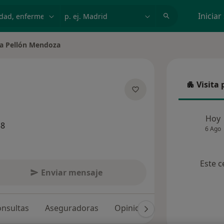
dad, enfermedad o nombre
p. ej. Madrid
Iniciar
a Pellón Mendoza
 de ciudad
Visita 
Visita p
 las especializaciones
Hoy
38
6 Ago
Este c
Enviar mensaje
nsultas
Aseguradoras
Opiniones (35)
Dudas sol