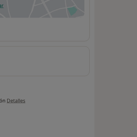
ar
 abre en una nueva pestaña
ión
Detalles