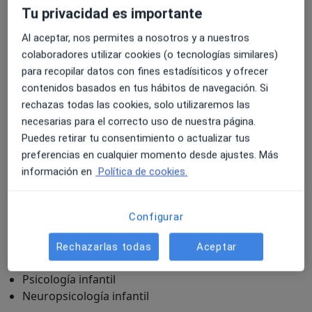
respetuosa, adaptando cada intervención a las
Tu privacidad es importante
necesidades únicas de cada niño y su familia. Creo que
es fundamental crear un espacio seguro y
Al aceptar, nos permites a nosotros y a nuestros
personalizado donde los niños puedan sentirse
colaboradores utilizar cookies (o tecnologías similares)
comprendidos y desarrollar al máximo sus
para recopilar datos con fines estadísiticos y ofrecer
capacidades. Para ello, combino herramientas clínicas,
contenidos basados en tus hábitos de navegación. Si
emocionales y educativas, siempre involucrando a las
rechazas todas las cookies, solo utilizaremos las
familias para que tengan recursos prácticos que
necesarias para el correcto uso de nuestra página.
Si quieres saber más o concertar una primera cita,
aplicar en el día a día, tanto en casa como en la
Puedes retirar tu consentimiento o actualizar tus
estaré encantada de ayudarte. Juntos podemos crear
escuela.
preferencias en cualquier momento desde ajustes. Más
un camino de crecimiento y bienestar para tu hijo.
información en
Política de cookies.
Sobre mí
ver más
Enfoque terapéutico
Configurar
Psicoterapia de adolescentes
Rechazarlas todas
Aceptar
Especialista en:
Psicología infantil
Neuropsicología infantil