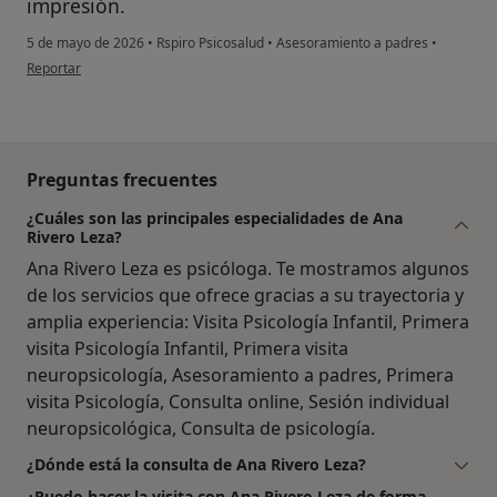
impresión.
5 de mayo de 2026
•
Rspiro Psicosalud
•
Asesoramiento a padres
•
en opinión del usuario Miguel
Reportar
Preguntas frecuentes
¿Cuáles son las principales especialidades de Ana
Rivero Leza?
Ana Rivero Leza es psicóloga. Te mostramos algunos
de los servicios que ofrece gracias a su trayectoria y
amplia experiencia: Visita Psicología Infantil, Primera
visita Psicología Infantil, Primera visita
neuropsicología, Asesoramiento a padres, Primera
visita Psicología, Consulta online, Sesión individual
neuropsicológica, Consulta de psicología.
¿Dónde está la consulta de Ana Rivero Leza?
¿Puedo hacer la visita con Ana Rivero Leza de forma