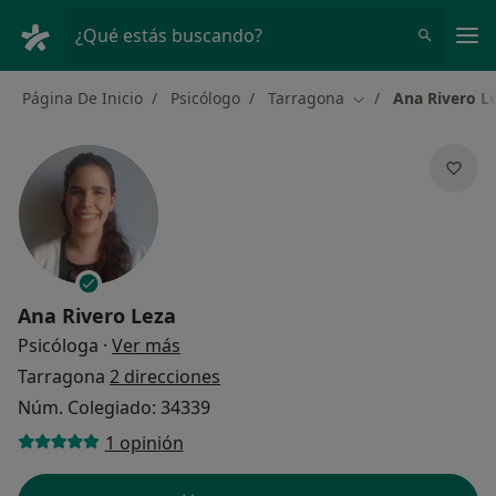
Men
¿Qué estás buscando?
Página De Inicio
Psicólogo
Tarragona
Ana Rivero L
Cambiar de ciudad
Ana Rivero Leza
sobre las especializaciones
Psicóloga
·
Ver más
Tarragona
2 direcciones
Núm. Colegiado: 34339
1 opinión