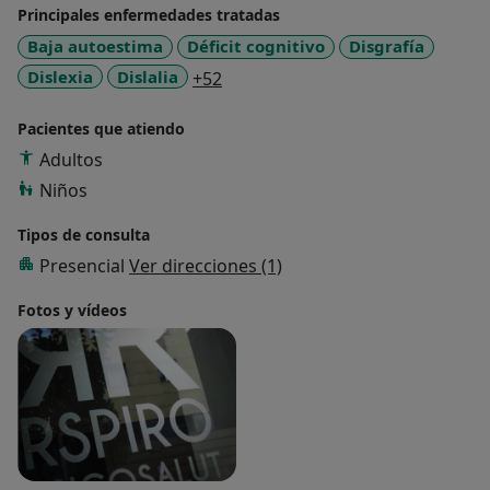
Principales enfermedades tratadas
Baja autoestima
Déficit cognitivo
Disgrafía
a11y_sr_more_diseases
Dislexia
Dislalia
+52
Pacientes que atiendo
Adultos
Niños
Tipos de consulta
Presencial
Ver direcciones (1)
Fotos y vídeos