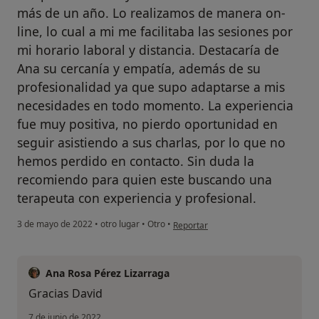
más de un año. Lo realizamos de manera on-
line, lo cual a mi me facilitaba las sesiones por
mi horario laboral y distancia. Destacaría de
Ana su cercanía y empatía, además de su
profesionalidad ya que supo adaptarse a mis
necesidades en todo momento. La experiencia
fue muy positiva, no pierdo oportunidad en
seguir asistiendo a sus charlas, por lo que no
hemos perdido en contacto. Sin duda la
recomiendo para quien este buscando una
terapeuta con experiencia y profesional.
en opinión del usuario David Ortega
3 de mayo de 2022
•
otro lugar
•
Otro
•
Reportar
Ana Rosa Pérez Lizarraga
Gracias David
7 de junio de 2022