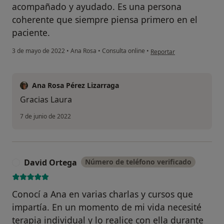
acompañado y ayudado. Es una persona
coherente que siempre piensa primero en el
paciente.
en opinión del usuario Lau
3 de mayo de 2022
•
Ana Rosa
•
Consulta online
•
Reportar
Ana Rosa Pérez Lizarraga
Gracias Laura
7 de junio de 2022
David Ortega
Número de teléfono verificado
D
Conocí a Ana en varias charlas y cursos que
impartía. En un momento de mi vida necesité
terapia individual y lo realice con ella durante