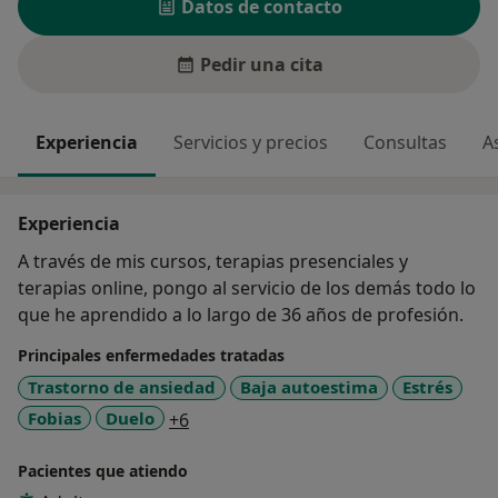
Datos de contacto
Pedir una cita
Experiencia
Servicios y precios
Consultas
A
Experiencia
A través de mis cursos, terapias presenciales y
terapias online, pongo al servicio de los demás todo lo
que he aprendido a lo largo de 36 años de profesión.
Principales enfermedades tratadas
Trastorno de ansiedad
Baja autoestima
Estrés
a11y_sr_more_diseases
Fobias
Duelo
+6
Pacientes que atiendo