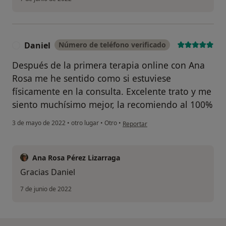
Daniel
Número de teléfono verificado
D
Después de la primera terapia online con Ana
Rosa me he sentido como si estuviese
físicamente en la consulta. Excelente trato y me
siento muchísimo mejor, la recomiendo al 100%
en opinión del usuario Daniel
3 de mayo de 2022
•
otro lugar
•
Otro
•
Reportar
Ana Rosa Pérez Lizarraga
Gracias Daniel
7 de junio de 2022