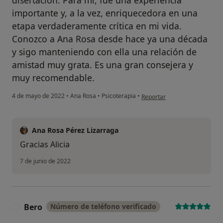
disertación. Para mí, fue una experiencia
importante y, a la vez, enriquecedora en una
etapa verdaderamente crítica en mi vida.
Conozco a Ana Rosa desde hace ya una década
y sigo manteniendo con ella una relación de
amistad muy grata. Es una gran consejera y
muy recomendable.
en opinión del usuario Alicia B
4 de mayo de 2022
•
Ana Rosa
•
Psicoterapia
•
Reportar
Ana Rosa Pérez Lizarraga
Gracias Alicia
7 de junio de 2022
Bero
Número de teléfono verificado
B