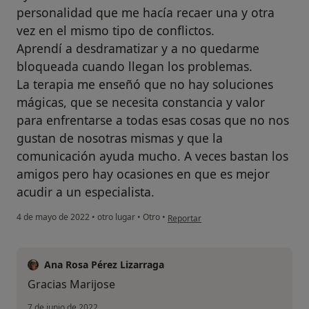
personalidad que me hacía recaer una y otra
vez en el mismo tipo de conflictos.
Aprendí a desdramatizar y a no quedarme
bloqueada cuando llegan los problemas.
La terapia me enseñó que no hay soluciones
mágicas, que se necesita constancia y valor
para enfrentarse a todas esas cosas que no nos
gustan de nosotras mismas y que la
comunicación ayuda mucho. A veces bastan los
amigos pero hay ocasiones en que es mejor
acudir a un especialista.
en opinión del usuario MJA
4 de mayo de 2022
•
otro lugar
•
Otro
•
Reportar
Ana Rosa Pérez Lizarraga
Gracias Marijose
7 de junio de 2022