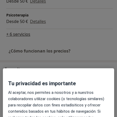
Desde 50 €
Detalles
Psicoterapia
Desde 50 €
Detalles
+ 6 servicios
¿Cómo funcionan los precios?
Consulta
Ana Rosa
Tu privacidad es importante
Fernando Sasiain,
Donostia-San Sebastián
20015
Al aceptar, nos permites a nosotros y a nuestros
colaboradores utilizar cookies (o tecnologías similares)
Ampliar
para recopilar datos con fines estadísiticos y ofrecer
se abre en una nueva pestañ
contenidos basados en tus hábitos de navegación. Si