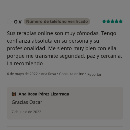
O.V
Número de teléfono verificado
O
Sus terapias online son muy cómodas. Tengo
confianza absoluta en su persona y su
profesionalidad. Me siento muy bien con ella
porque me transmite seguridad, paz y cercanía.
La recomiendo
en opinión del usuario O.V
6 de mayo de 2022
•
Ana Rosa
•
Consulta online
•
Reportar
Ana Rosa Pérez Lizarraga
Gracias Oscar
7 de junio de 2022