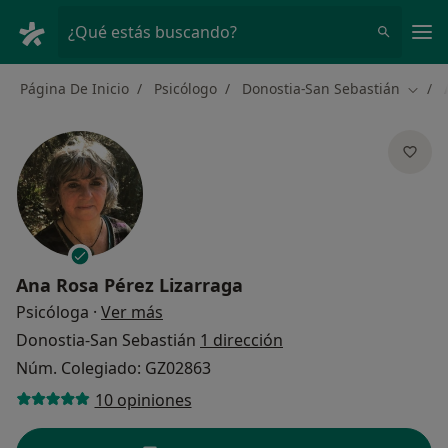
Men
¿Qué estás buscando?
Página De Inicio
Psicólogo
Donostia-San Sebastián
Cambi
Ana Rosa Pérez Lizarraga
sobre las especializaciones
Psicóloga
·
Ver más
Donostia-San Sebastián
1 dirección
Núm. Colegiado: GZ02863
10 opiniones