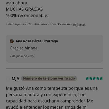
asta ahora.
MUCHAS GRACIAS
100% recomendable.
en opinión del usuario Ain
4 de mayo de 2022
•
Ana Rosa
•
Consulta online
•
Reportar
Ana Rosa Pérez Lizarraga
Gracias Ainhoa
7 de junio de 2022
MJA
Número de teléfono verificado
M
Me gustó Ana como terapeuta porque es una
persona madura y con experiencia, con
capacidad para escuchar y comprender. Me
ayudó a entender los mecanismos de mi