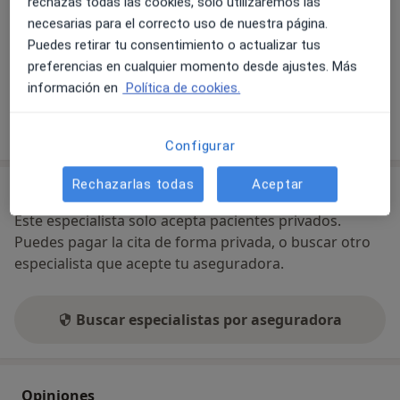
rechazas todas las cookies, solo utilizaremos las
Disponibilidad
Este especialista no ofrece reserva online en esta
necesarias para el correcto uso de nuestra página.
dirección
Puedes retirar tu consentimiento o actualizar tus
¿Qué puedo hacer ahora?
preferencias en cualquier momento desde ajustes. Más
información en
Política de cookies.
Mostrar más detalles
sobre la dirección
Configurar
Rechazarlas todas
Aceptar
No se aceptan aseguradoras
Este especialista solo acepta pacientes privados.
Puedes pagar la cita de forma privada, o buscar otro
especialista que acepte tu aseguradora.
Buscar especialistas por aseguradora
Opiniones