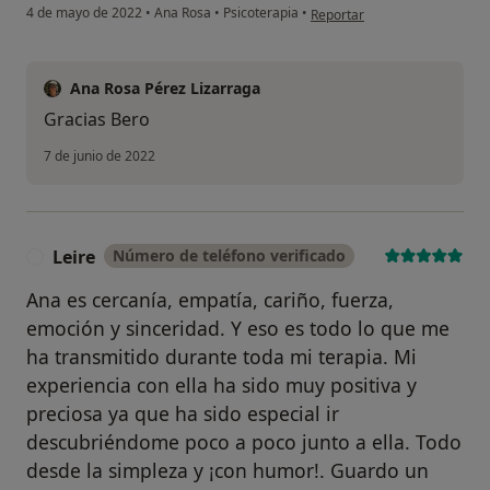
en opinión del usuario Bero
4 de mayo de 2022
•
Ana Rosa
•
Psicoterapia
•
Reportar
Ana Rosa Pérez Lizarraga
Gracias Bero
7 de junio de 2022
Leire
Número de teléfono verificado
L
Ana es cercanía, empatía, cariño, fuerza,
emoción y sinceridad. Y eso es todo lo que me
ha transmitido durante toda mi terapia. Mi
experiencia con ella ha sido muy positiva y
preciosa ya que ha sido especial ir
descubriéndome poco a poco junto a ella. Todo
desde la simpleza y ¡con humor!. Guardo un