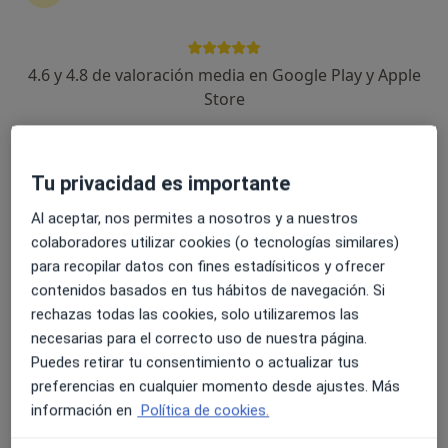
47 opiniones
Calle Murga, 55-2o, Las Palmas de Gran Canaria
•
Mapa
4.6 y 4.8 de valoración media en Google Play y Apple
Laboratorio Análisis Clínicos Dr. Manuel Oliver
Store
Acepta Sanitas
Visita preoperatoria
Este especialista no ofrece reserva de cita online en esta dirección.
Tu privacidad es importante
Pedir una cita
Al aceptar, nos permites a nosotros y a nuestros
colaboradores utilizar cookies (o tecnologías similares)
para recopilar datos con fines estadísiticos y ofrecer
contenidos basados en tus hábitos de navegación. Si
rechazas todas las cookies, solo utilizaremos las
necesarias para el correcto uso de nuestra página.
Puedes retirar tu consentimiento o actualizar tus
preferencias en cualquier momento desde ajustes. Más
información en
Política de cookies.