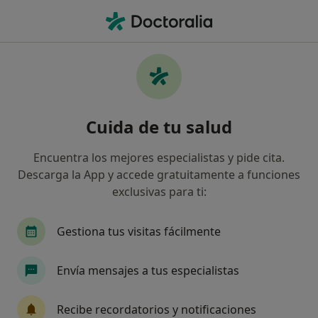
Men
Analista Clínico • Las Palmas de Gran Canaria, Las Palmas
Filtros
Seguro:
Sanitas
Ma
Analistas clínicos de Sanitas en Las Palmas
Cuida de tu salud
de Gran Canaria
Así organizamos los resultados
Encuentra los mejores especialistas y pide cita.
Descarga la App y accede gratuitamente a funciones
exclusivas para ti:
Gestiona tus visitas fácilmente
Envía mensajes a tus especialistas
Dr. Manuel Oliver Sanchez
Recibe recordatorios y notificaciones
·
Ver más
Analista clínico, Médico general