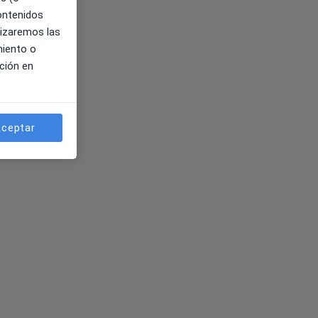
contenidos
lizaremos las
miento o
ción en
ceptar