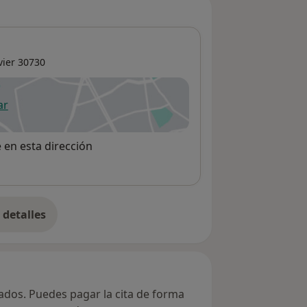
vier
30730
ar
 abre en una nueva pestaña
e en esta dirección
detalles
bre la dirección
vados. Puedes pagar la cita de forma