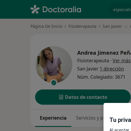
especiali
Página De Inicio
Fisioterapeuta
San Javier
Cam
Andrea Jimenez Peñ
Fisioterapeuta
·
Ver más
San Javier
1 dirección
Núm. Colegiado: 3671
Datos de contacto
Experiencia
Servicios y precios
Co
Tu priv
Al aceptar,