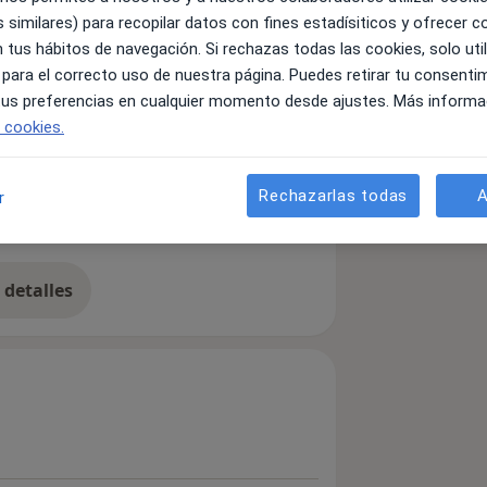
 similares) para recopilar datos con fines estadísiticos y ofrecer 
 tus hábitos de navegación. Si rechazas todas las cookies, solo uti
stoy especializada en la fisioterapia
 para el correcto uso de nuestra página. Puedes retirar tu consenti
itas del tratamiento es encargarme de
 tus preferencias en cualquier momento desde ajustes. Más informa
mplir y superarlos dia a dia!
e cookies.
Cervicalgia
Bursitis
Artrosis
Rechazarlas todas
A
r
detalles
bre la experiencia