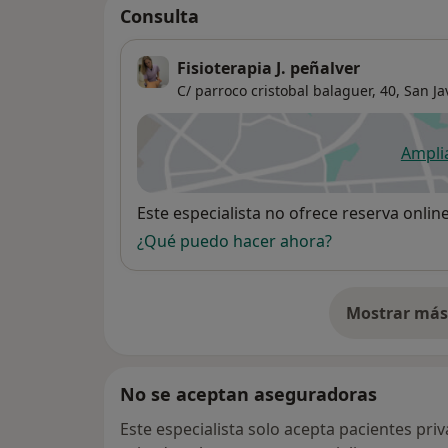
Consulta
Fisioterapia J. peñalver
C/ parroco cristobal balaguer, 40,
San Ja
Ampli
se
Disponibilidad
Este especialista no ofrece reserva onlin
¿Qué puedo hacer ahora?
Mostrar más 
so
No se aceptan aseguradoras
Este especialista solo acepta pacientes pri