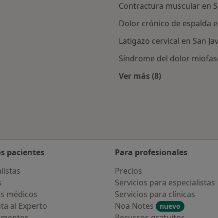
Contractura muscular en S
Dolor crónico de espalda e
Latigazo cervical en San Jav
Síndrome del dolor miofasc
Ver más (8)
rcanas a San Javier
Más en esta catego
os pacientes
Para profesionales
listas
Precios
s
Servicios para especialistas
s médicos
Servicios para clínicas
ta al Experto
Noa Notes
nuevo
amentos
Recursos gratuitos