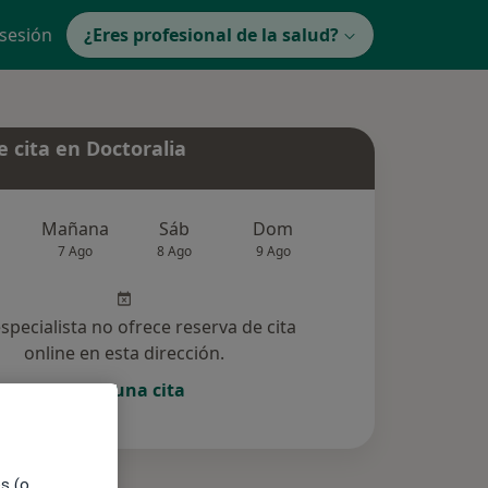
 sesión
¿Eres profesional de la salud?
 cita en Doctoralia
Mañana
Sáb
Dom
Lun
Mar
7 Ago
8 Ago
9 Ago
10 Ago
11 Ag
especialista no ofrece reserva de cita
online en esta dirección.
Pedir una cita
es (o