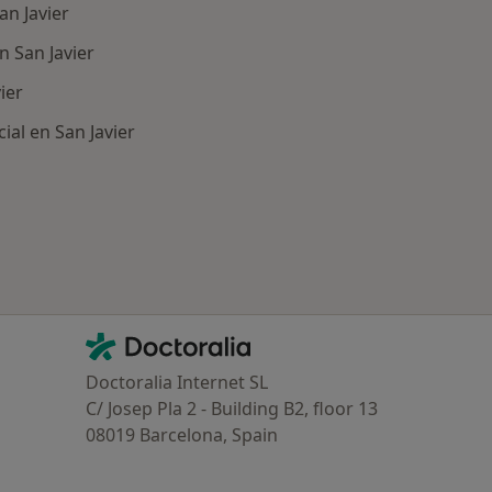
an Javier
n San Javier
ier
ial en San Javier
ría: Enfermedades más tratadas
Contacto
Doctoralia - Página de inicio
Doctoralia Internet SL
C/ Josep Pla 2 - Building B2, floor 13
08019 Barcelona, Spain