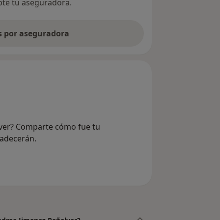
epte tu aseguradora.
as por aseguradora
lver? Comparte cómo fue tu
radecerán.