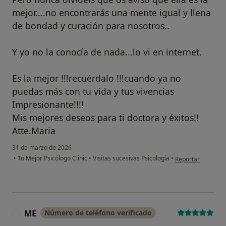
mejor....no encontrarás una mente igual y llena
de bondad y curación para nosotros..
Y yo no la conocía de nada...lo vi en internet.
Es la mejor !!!recuérdalo !!!cuando ya no
puedas más con tu vida y tus vivencias
Impresionante!!!!
Mis mejores deseos para ti doctora y éxitos!!
Atte.Maria
31 de marzo de 2026
en opinión del us
•
Tu Mejor Psicólogo Clinic
•
Visitas sucesivas Psicología
•
Reportar
ME
Número de teléfono verificado
M