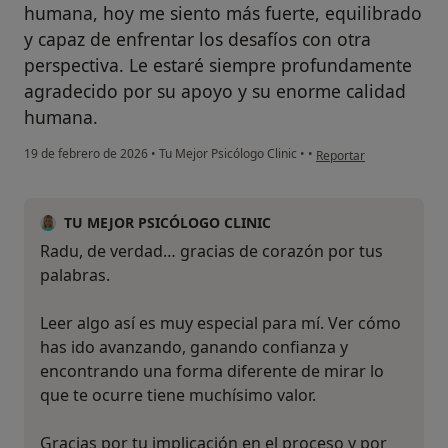
humana, hoy me siento más fuerte, equilibrado
y capaz de enfrentar los desafíos con otra
perspectiva. Le estaré siempre profundamente
agradecido por su apoyo y su enorme calidad
humana.
en opinión del usuario R
19 de febrero de 2026
•
Tu Mejor Psicólogo Clinic
•
•
Reportar
TU MEJOR PSICÓLOGO CLINIC
Radu, de verdad… gracias de corazón por tus
palabras.
Leer algo así es muy especial para mí. Ver cómo
has ido avanzando, ganando confianza y
encontrando una forma diferente de mirar lo
que te ocurre tiene muchísimo valor.
Gracias por tu implicación en el proceso y por