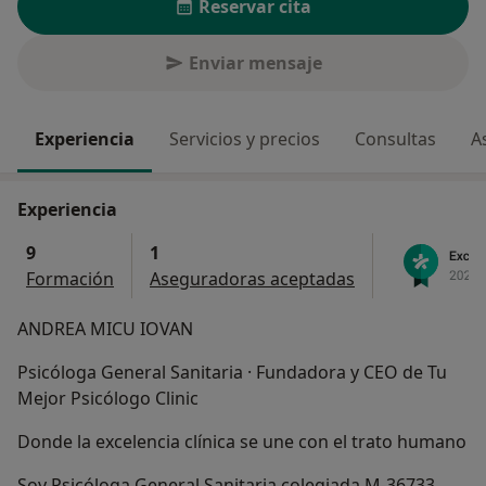
Reservar cita
Enviar mensaje
Experiencia
Servicios y precios
Consultas
A
Experiencia
9
1
Formación
Aseguradoras aceptadas
ANDREA MICU IOVAN
Psicóloga General Sanitaria · Fundadora y CEO de Tu
Mejor Psicólogo Clinic
Donde la excelencia clínica se une con el trato humano
Soy Psicóloga General Sanitaria colegiada M-36733,