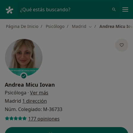
Men
¿Qué estás buscando?
Página De Inicio
Psicólogo
Madrid
Andrea Micu Io
Cambiar de ciudad
Andrea Micu Iovan
sobre las especializaciones
Psicóloga
·
Ver más
Madrid
1 dirección
Núm. Colegiado: M-36733
177 opiniones