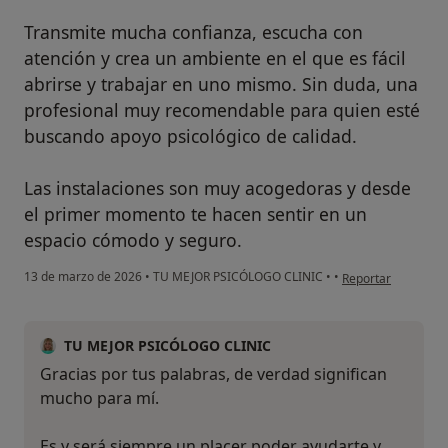
Transmite mucha confianza, escucha con
atención y crea un ambiente en el que es fácil
abrirse y trabajar en uno mismo. Sin duda, una
profesional muy recomendable para quien esté
buscando apoyo psicológico de calidad.
Las instalaciones son muy acogedoras y desde
el primer momento te hacen sentir en un
espacio cómodo y seguro.
en opinión del usua
13 de marzo de 2026
•
TU MEJOR PSICÓLOGO CLINIC
•
•
Reportar
TU MEJOR PSICÓLOGO CLINIC
Gracias por tus palabras, de verdad significan
mucho para mí.
Es y será siempre un placer poder ayudarte y