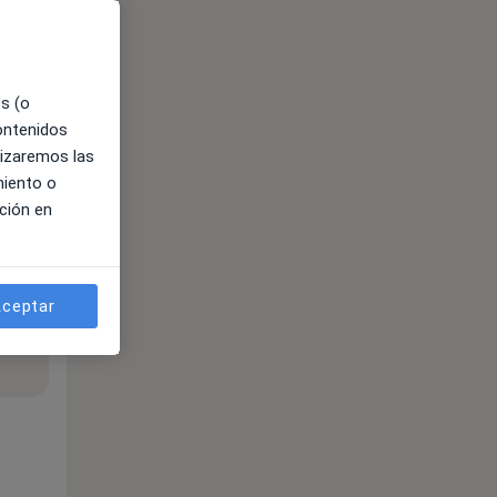
es (o
contenidos
lizaremos las
miento o
ción en
ceptar
ible