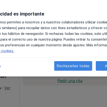
·
Ver
a
acidad es importante
 nos permites a nosotros y a nuestros colaboradores utilizar cooki
 similares) para recopilar datos con fines estadísiticos y ofrecer 
 tus hábitos de navegación. Si rechazas todas las cookies, solo uti
 para el correcto uso de nuestra página. Puedes retirar tu consenti
 tus preferencias en cualquier momento desde ajustes. Más informa
e cookies.
h
esde 70 €
Rechazarlas todas
A
r
La reserva de cita online no está dispon
rón
Pedir una cita
·
Ver
a