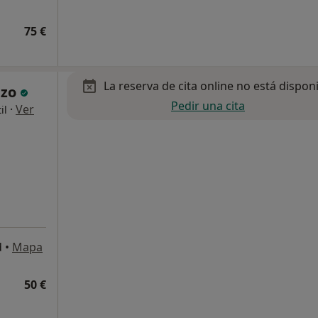
75 €
La reserva de cita online no está dispon
nzo
Pedir una cita
·
Ver
il
d
•
Mapa
50 €