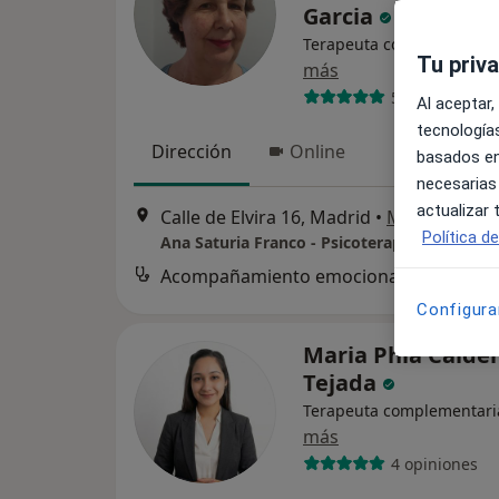
Garcia
Terapeuta complementari
Tu priv
más
5 opiniones
Al aceptar,
tecnologías
Dirección
Online
basados en
necesarias
actualizar
Calle de Elvira 16, Madrid
•
Mapa
Política d
Ana Saturia Franco - Psicoterapeuta y Coac
Acompañamiento emocional para PAS (Personas Altamente Sensibles)
d
Configura
Maria Phia Calde
Tejada
Terapeuta complementari
más
4 opiniones