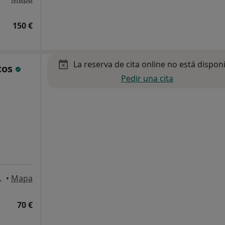
150 €
La reserva de cita online no está dispon
cos
Pedir una cita
, España, Madrid
•
Mapa
70 €