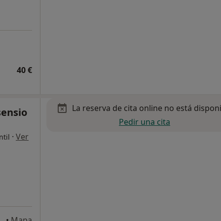
40 €
La reserva de cita online no está dispon
sensio
Pedir una cita
·
Ver
ntil
•
Mapa