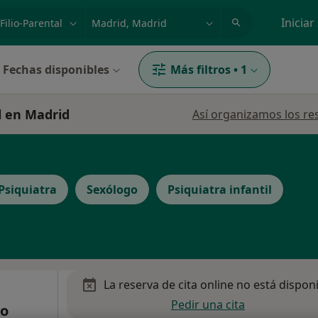
dad, enfermedad o nombre
p. ej. Madrid
Iniciar
Fechas disponibles
Más filtros
•
1
al en Madrid
Así organizamos los re
Psiquiatra
Sexólogo
Psiquiatra infantil
La reserva de cita online no está dispon
Pedir una cita
co