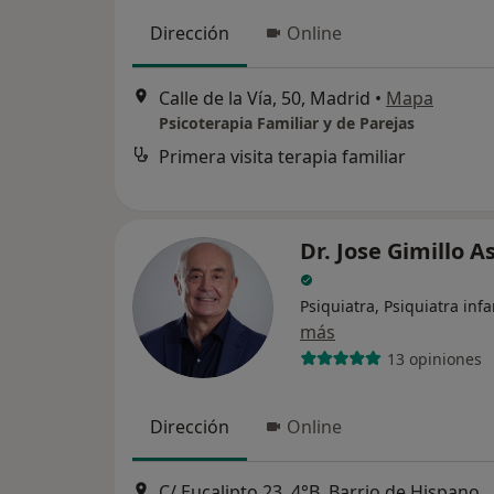
Dirección
Online
Calle de la Vía, 50, Madrid
•
Mapa
Psicoterapia Familiar y de Parejas
Primera visita terapia familiar
Dr. Jose Gimillo A
Psiquiatra, Psiquiatra infa
más
13 opiniones
Dirección
Online
C/ Eucalipto 23, 4°B. Barrio de Hispanoamérica (Distrito Chamartín) – Arturo Soria (Distrito de Ciudad Lineal), Madrid