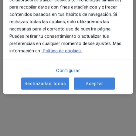
Vilafranca del Penedès
para recopilar datos con fines estadísiticos y ofrecer
contenidos basados en tus hábitos de navegación. Si
rechazas todas las cookies, solo utilizaremos las
Lucía Galindo García
necesarias para el correcto uso de nuestra página.
Puedes retirar tu consentimiento o actualizar tus
Psicólogo
preferencias en cualquier momento desde ajustes. Más
Barcelona
información en
Política de cookies.
Francisca Rosa López Araujo
Configurar
Psicólogo
Las Palmas de Gran Canaria
Rechazarlas todas
Aceptar
Anna Falguera Planas
Terapeuta complementario
Sant Esteve Sesrovires