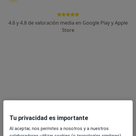
No descuides tu salud
4.6 y 4.8 de valoración media en Google Play y Apple
Escoge la consulta online para empezar o continuar
Store
tu tratamiento sin salir de casa. Y, si lo necesitas,
también puedes reservar una cita presencial.
Mostrar especialistas
¿Cómo funciona?
Expertos en maltrato filio-parental
Tu privacidad es importante
Gloria Esteve Nadal
Al aceptar, nos permites a nosotros y a nuestros
Psicólogo
colaboradores utilizar cookies (o tecnologías similares)