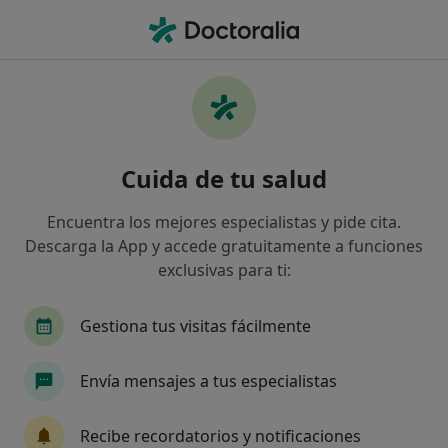
Men
¿Qué estás buscando?
Página De Inicio
Enfermedades
Maltrato Filio-Parental
Maltrato filio-parental -
Cuida de tu salud
Información, expertos y
preguntas frecuentes
Encuentra los mejores especialistas y pide cita.
Descarga la App y accede gratuitamente a funciones
Nombres alternativos:
Violencia de hijos a
exclusivas para ti:
padres; Maltrato Familiar Ascendente.
Gestiona tus visitas fácilmente
Envía mensajes a tus especialistas
Información
Recibe recordatorios y notificaciones