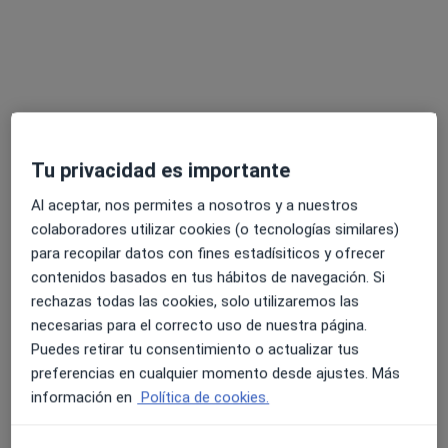
Primera visita Psicología
80 €
Este especialista no ofrece reserva de cita online en esta dirección.
Pedir una cita
Tu privacidad es importante
Al aceptar, nos permites a nosotros y a nuestros
colaboradores utilizar cookies (o tecnologías similares)
para recopilar datos con fines estadísiticos y ofrecer
contenidos basados en tus hábitos de navegación. Si
rechazas todas las cookies, solo utilizaremos las
María Dolores Martínez Vilches
necesarias para el correcto uso de nuestra página.
·
Ver más
Psicóloga
Puedes retirar tu consentimiento o actualizar tus
50 opiniones
preferencias en cualquier momento desde ajustes. Más
información en
Política de cookies.
Dirección
Online