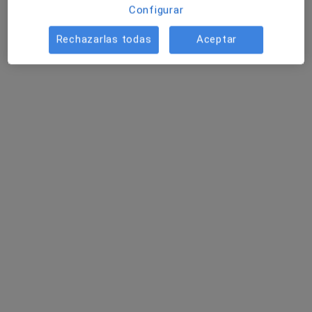
Paseo de las Acacias 30, Madrid
•
Mapa
Configurar
Centro de Psicología
Rechazarlas todas
Aceptar
Visita Psicología
70 €
Este especialista no ofrece reserva de cita online en esta dirección.
Pedir una cita
Opción de pago online
Pedro Urbina Urquijo
·
Ver más
Psicólogo