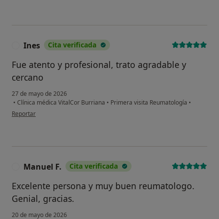
Ines
Cita verificada
I
Fue atento y profesional, trato agradable y
cercano
27 de mayo de 2026
•
Clínica médica VitalCor Burriana
•
Primera visita Reumatología
•
en opinión del usuario Ines
Reportar
Manuel F.
Cita verificada
M
Excelente persona y muy buen reumatologo.
Genial, gracias.
20 de mayo de 2026