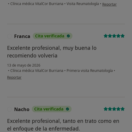
en opinión del usu
•
Clínica médica VitalCor Burriana
•
Visita Reumatología
•
Reportar
Franca
Cita verificada
F
Excelente profesional, muy buena lo
recomiendo volveria
13 de mayo de 2026
•
Clínica médica VitalCor Burriana
•
Primera visita Reumatología
•
en opinión del usuario Franca
Reportar
Nacho
Cita verificada
N
Excelente profesional, tanto en trato como en
el enfoque de la enfermedad.