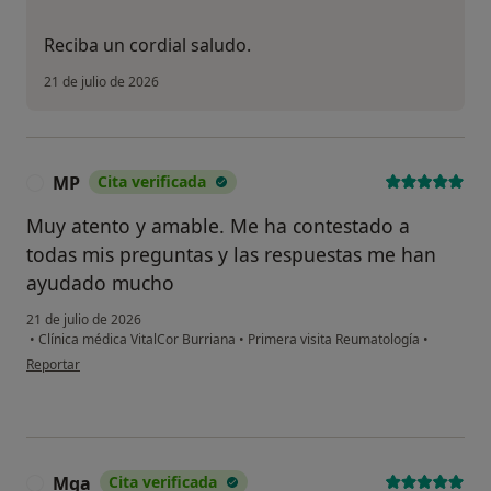
Reciba un cordial saludo.
21 de julio de 2026
MP
Cita verificada
M
Muy atento y amable. Me ha contestado a
todas mis preguntas y las respuestas me han
ayudado mucho
21 de julio de 2026
•
Clínica médica VitalCor Burriana
•
Primera visita Reumatología
•
en opinión del usuario MP
Reportar
Mga
Cita verificada
M