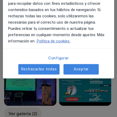
para recopilar datos con fines estadísiticos y ofrecer
Principales enfermedades tratadas
contenidos basados en tus hábitos de navegación. Si
Lupus eritematoso sistémico
rechazas todas las cookies, solo utilizaremos las
Enfermedades autoinmunes sistémicas
necesarias para el correcto uso de nuestra página.
Artritis psoriásica
Espondilitis anquilosante
Puedes retirar tu consentimiento o actualizar tus
a11y_sr_more_diseases
Artritis reumatoide
+117
preferencias en cualquier momento desde ajustes. Más
información en
Política de cookies.
Tipos de consulta
Presencial
Ver direcciones (1)
Configurar
Fotos y vídeos
Rechazarlas todas
Aceptar
Ver galería (2)