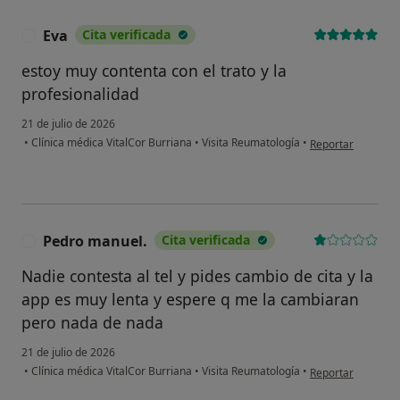
Eva
Cita verificada
E
estoy muy contenta con el trato y la
profesionalidad
21 de julio de 2026
en opinión del usu
•
Clínica médica VitalCor Burriana
•
Visita Reumatología
•
Reportar
Pedro manuel.
Cita verificada
P
Nadie contesta al tel y pides cambio de cita y la
app es muy lenta y espere q me la cambiaran
pero nada de nada
21 de julio de 2026
en opinión del us
•
Clínica médica VitalCor Burriana
•
Visita Reumatología
•
Reportar