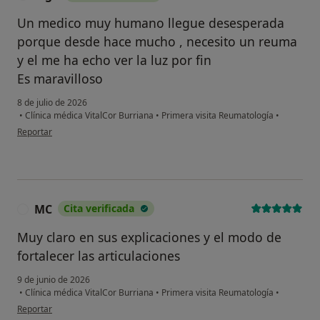
Un medico muy humano llegue desesperada
porque desde hace mucho , necesito un reuma
y el me ha echo ver la luz por fin
Es maravilloso
8 de julio de 2026
•
Clínica médica VitalCor Burriana
•
Primera visita Reumatología
•
en opinión del usuario Mga
Reportar
MC
Cita verificada
M
Muy claro en sus explicaciones y el modo de
fortalecer las articulaciones
9 de junio de 2026
•
Clínica médica VitalCor Burriana
•
Primera visita Reumatología
•
en opinión del usuario MC
Reportar