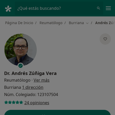
Men
¿Qué estás buscando?
Página De Inicio
Reumatólogo
Burriana
Andrés Zúñ
Cambiar de ciud
Dr.
Andrés Zúñiga Vera
sobre las especializaciones
Reumatólogo
·
Ver más
Burriana
1 dirección
Núm. Colegiado: 123107504
24 opiniones