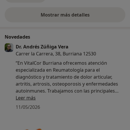
Mostrar más detalles
sobre la experiencia
Novedades
Dr. Andrés Zúñiga Vera
Carrer la Carrera, 38, Burriana 12530
“En VitalCor Burriana ofrecemos atención
especializada en Reumatología para el
diagnóstico y tratamiento de dolor articular,
artritis, artrosis, osteoporosis y enfermedades
autoinmunes. Trabajamos con las principales
aseguradoras médicas y atención privada.”
Leer más
11/05/2026