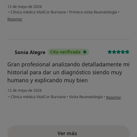
12 de mayo de 2026
•
Clínica médica VitalCor Burriana
•
Primera visita Reumatología
•
en opinión del usuario Nacho
Reportar
Sonia Alegre
Cita verificada
S
Gran profesional analizando detalladamente mi
historial para dar un diagnóstico siendo muy
humano y explicando muy bien
12 de mayo de 2026
en opinión del usu
•
Clínica médica VitalCor Burriana
•
Visita Reumatología
•
Reportar
Ver más
opiniones anteriores