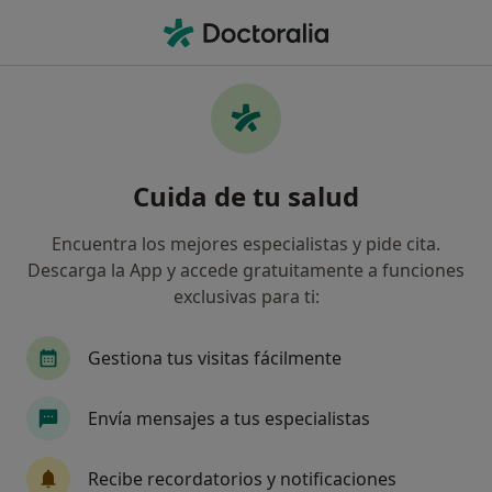
Men
Anestesista • Valencia, Valencia
Filtros
Seguro:
Fiatc
Map
Anestesistas de Fiatc en Valencia
Cuida de tu salud
Así organizamos los resultados
Encuentra los mejores especialistas y pide cita.
Descarga la App y accede gratuitamente a funciones
exclusivas para ti:
Gestiona tus visitas fácilmente
Envía mensajes a tus especialistas
Policlínica Iumet
·
Ver
Anestesista, Acupuntor, Angiólogo y cirujano vascular
Recibe recordatorios y notificaciones