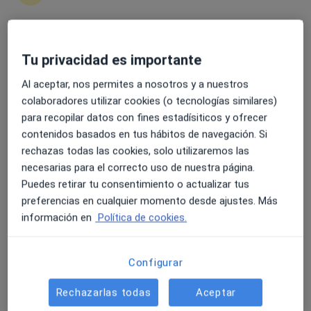
más
C/Emilio Baró 33, Valencia
•
Mapa
Policlínica Iumet
4.6 y 4.8 de valoración media en Google Play y Apple
Tu privacidad es importante
Acepta Fiatc
Store
Ningún profesional de este centro tiene citas disponibles
Al aceptar, nos permites a nosotros y a nuestros
colaboradores utilizar cookies (o tecnologías similares)
Mostrar perfil
para recopilar datos con fines estadísiticos y ofrecer
contenidos basados en tus hábitos de navegación. Si
rechazas todas las cookies, solo utilizaremos las
necesarias para el correcto uso de nuestra página.
Puedes retirar tu consentimiento o actualizar tus
preferencias en cualquier momento desde ajustes. Más
información en
Política de cookies.
Configurar
Dr. Gustavo Fabregat Cid
·
Ver más
Anestesista
Rechazarlas todas
Aceptar
1 opinión