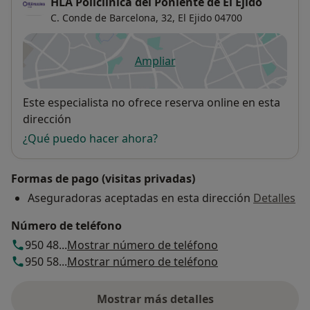
HLA Policlínica del Poniente de El Ejido
C. Conde de Barcelona, 32,
El Ejido
04700
Ampliar
se abre en una nueva pestañ
Disponibilidad
Este especialista no ofrece reserva online en esta
dirección
¿Qué puedo hacer ahora?
Formas de pago (visitas privadas)
Aseguradoras aceptadas en esta dirección
Detalles
Número de teléfono
950 48...
Mostrar número de teléfono
950 58...
Mostrar número de teléfono
Mostrar más detalles
sobre la dirección