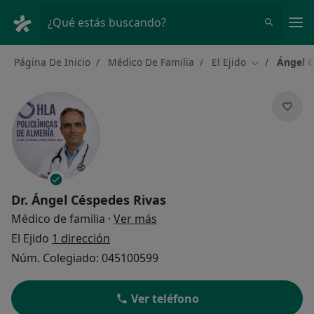
Men
¿Qué estás buscando?
Página De Inicio
Médico De Familia
El Ejido
Ángel C
Cambiar de c
Dr.
Ángel Céspedes Rivas
sobre las especializaciones
Médico de familia
·
Ver más
El Ejido
1 dirección
Núm. Colegiado: 045100599
Ver teléfono