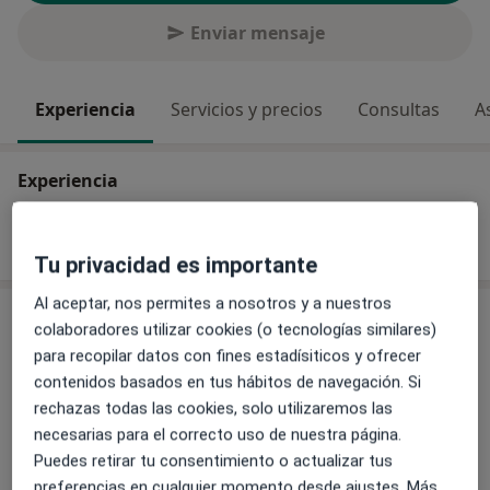
Enviar mensaje
Experiencia
Servicios y precios
Consultas
A
Experiencia
Tipos de consulta
Presencial
Ver direcciones (1)
Tu privacidad es importante
Al aceptar, nos permites a nosotros y a nuestros
Servicios y precios
colaboradores utilizar cookies (o tecnologías similares)
para recopilar datos con fines estadísiticos y ofrecer
Consulta online
contenidos basados en tus hábitos de navegación. Si
Detalles
rechazas todas las cookies, solo utilizaremos las
necesarias para el correcto uso de nuestra página.
Diagnóstico y tratamiento para trastornos de ansiedad
Puedes retirar tu consentimiento o actualizar tus
Detalles
preferencias en cualquier momento desde ajustes. Más