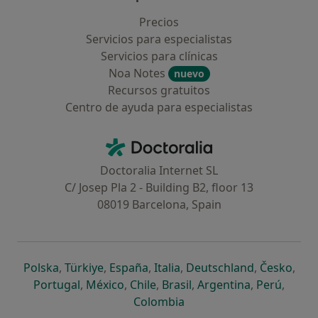
Precios
Servicios para especialistas
Servicios para clínicas
Noa Notes
nuevo
Recursos gratuitos
Centro de ayuda para especialistas
Contacto
Doctoralia - Página de inicio
Doctoralia Internet SL
C/ Josep Pla 2 - Building B2, floor 13
08019 Barcelona, Spain
se abre en una nueva pestaña
se abre en una nueva pestaña
se abre en una nueva pestaña
se abre en una nueva pes
se abre en 
se a
Polska
,
Türkiye
,
España
,
Italia
,
Deutschland
,
Česko
,
se abre en una nueva pestaña
se abre en una nueva pestaña
se abre en una nueva pestaña
se abre en una nueva p
se abre en 
se abr
Portugal
,
México
,
Chile
,
Brasil
,
Argentina
,
Perú
,
se abre en una nueva pe
Colombia